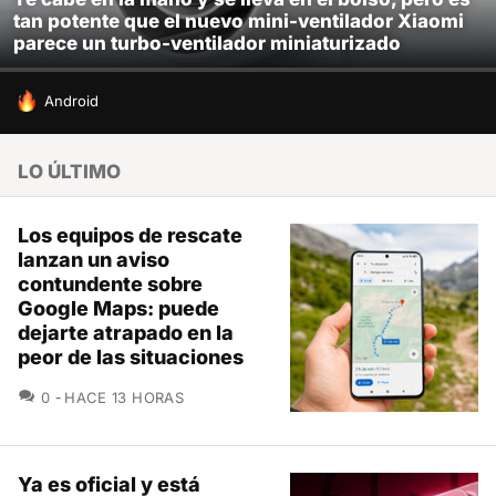
tan potente que el nuevo mini-ventilador Xiaomi
parece un turbo-ventilador miniaturizado
HOY SE HABLA DE
Android
LO ÚLTIMO
Los equipos de rescate
lanzan un aviso
contundente sobre
Google Maps: puede
dejarte atrapado en la
peor de las situaciones
COMENTARIOS
0
HACE 13 HORAS
Ya es oficial y está