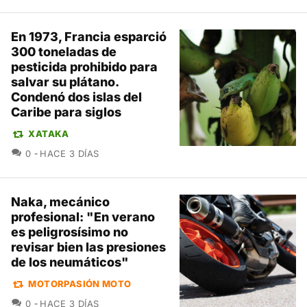
En 1973, Francia esparció
300 toneladas de
pesticida prohibido para
salvar su plátano.
Condenó dos islas del
Caribe para siglos
XATAKA
COMENTARIOS
0
HACE 3 DÍAS
Naka, mecánico
profesional: "En verano
es peligrosísimo no
revisar bien las presiones
de los neumáticos"
MOTORPASIÓN MOTO
COMENTARIOS
0
HACE 3 DÍAS