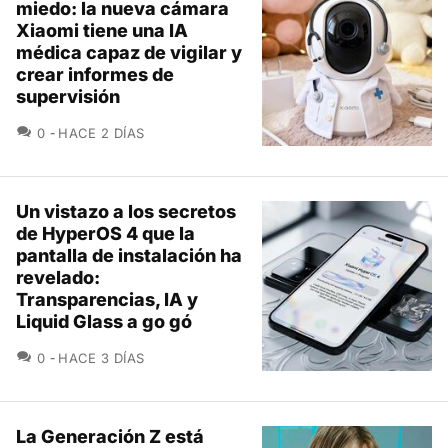
miedo: la nueva cámara
Xiaomi tiene una IA
médica capaz de vigilar y
crear informes de
supervisión
COMENTARIOS
0
HACE 2 DÍAS
Un vistazo a los secretos
de HyperOS 4 que la
pantalla de instalación ha
revelado:
Transparencias, IA y
Liquid Glass a go gó
COMENTARIOS
0
HACE 3 DÍAS
La Generación Z está