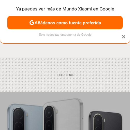
Ya puedes ver más de Mundo Xiaomi en Google
NOTICIAS
MÓVILES
TUTORIALES
OFERTAS
ANÁL
Añádenos como fuente preferida
Solo necesitas una cuenta de Google
×