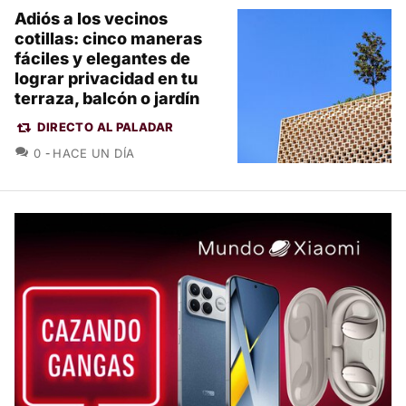
Adiós a los vecinos
cotillas: cinco maneras
fáciles y elegantes de
lograr privacidad en tu
terraza, balcón o jardín
DIRECTO AL PALADAR
COMENTARIOS
0
HACE UN DÍA