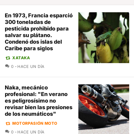
En 1973, Francia esparció
300 toneladas de
pesticida prohibido para
salvar su plátano.
Condenó dos islas del
Caribe para siglos
XATAKA
COMENTARIOS
0
HACE UN DÍA
Naka, mecánico
profesional: "En verano
es peligrosísimo no
revisar bien las presiones
de los neumáticos"
MOTORPASIÓN MOTO
COMENTARIOS
0
HACE UN DÍA