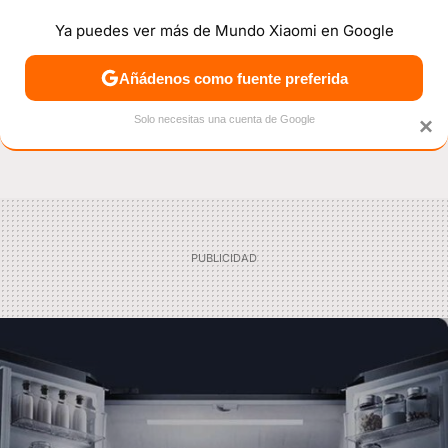
Ya puedes ver más de Mundo Xiaomi en Google
NOTICIAS
MÓVILES
TUTORIALES
OFERTAS
ANÁL
Añádenos como fuente preferida
Solo necesitas una cuenta de Google
×