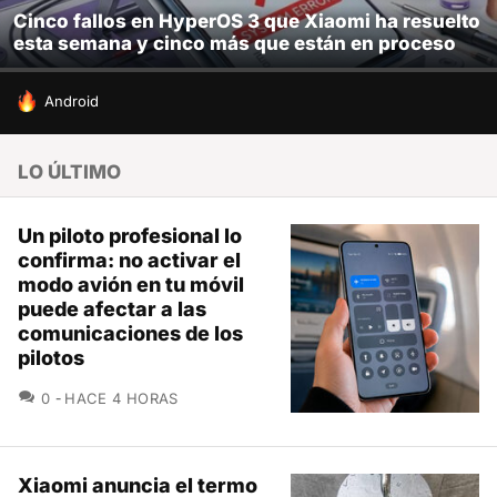
Cinco fallos en HyperOS 3 que Xiaomi ha resuelto
esta semana y cinco más que están en proceso
HOY SE HABLA DE
Android
LO ÚLTIMO
Un piloto profesional lo
confirma: no activar el
modo avión en tu móvil
puede afectar a las
comunicaciones de los
pilotos
COMENTARIOS
0
HACE 4 HORAS
Xiaomi anuncia el termo