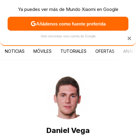
Ya puedes ver más de Mundo Xiaomi en Google
MENÚ
NUEVO
Añádenos como fuente preferida
PATROCINA
Solo necesitas una cuenta de Google
×
NOTICIAS
MÓVILES
TUTORIALES
OFERTAS
ANÁLI
Daniel Vega