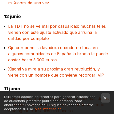
mi Xiaomi de una vez
12 junio
La TDT no se ve mal por casualidad: muchas teles
vienen con este ajuste activado que arruina la
calidad por completo
Ojo con poner la lavadora cuando no toca: en
algunas comunidades de España la broma te puede
costar hasta 3.000 euros
Xiaomi ya mira a su próxima gran revolución, y
viene con un nombre que conviene recordar: ViP
11 junio
Utilizamos cookies de terceros para generar estadísticas
Xiaomi ataca a uno de los grandes problemas de las
de audiencia y mostrar publicidad personalizada
aspiradoras inalámbricas: vaciarlas todo el tiempo.
analizando tu navegación. Si sigues navegando estarás
aceptando su uso.
Más información
Esta aguanta 100 días sin hacerlo