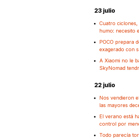
23 julio
Cuatro ciclones, 
humo: necesito e
POCO prepara dos
exagerado con s
A Xiaomi no le b
SkyNomad tendrá
22 julio
Nos vendieron el
las mayores dece
El verano está h
control por men
Todo parecía to