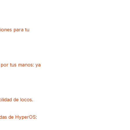
iones para tu
a por tus manos: ya
lidad de locos.
idas de HyperOS: