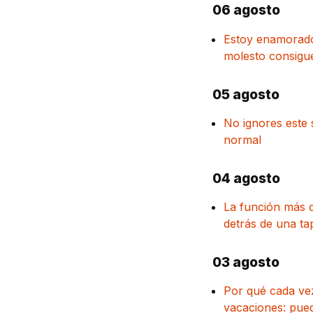
06 agosto
Estoy enamorado 
molesto consigue
05 agosto
No ignores este 
normal
04 agosto
La función más d
detrás de una ta
03 agosto
Por qué cada vez
vacaciones: pued