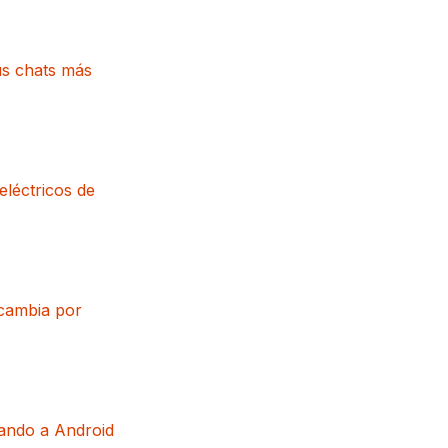
us chats más
eléctricos de
 cambia por
gando a Android