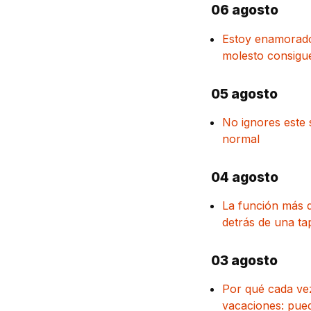
06 agosto
Estoy enamorado 
molesto consigue
05 agosto
No ignores este 
normal
04 agosto
La función más d
detrás de una ta
03 agosto
Por qué cada vez
vacaciones: pued