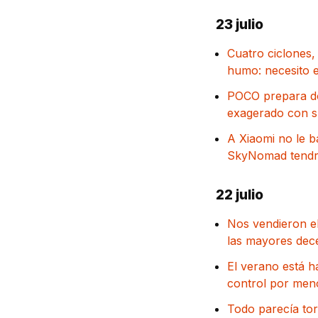
23 julio
Cuatro ciclones, 
humo: necesito e
POCO prepara dos
exagerado con s
A Xiaomi no le b
SkyNomad tendrá
22 julio
Nos vendieron el
las mayores dece
El verano está h
control por men
Todo parecía to