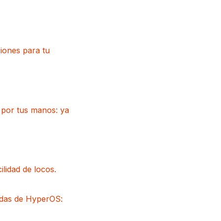
iones para tu
a por tus manos: ya
lidad de locos.
idas de HyperOS: