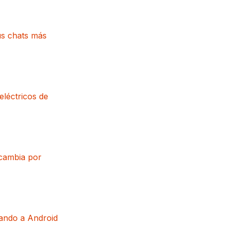
us chats más
eléctricos de
 cambia por
gando a Android