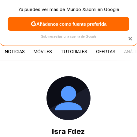
Ya puedes ver más de Mundo Xiaomi en Google
MENÚ
NUEVO
Añádenos como fuente preferida
PATROCINA
Solo necesitas una cuenta de Google
×
NOTICIAS
MÓVILES
TUTORIALES
OFERTAS
ANÁLI
Isra Fdez