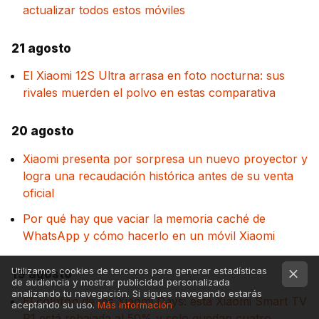
actualizar todos estos móviles
21 agosto
El Xiaomi 12S Ultra arrasa en foto nocturna: sus
rivales muerden el polvo en estas comparativa
20 agosto
Xiaomi presenta por sorpresa un nuevo proyector y
logra una recaudación histórica antes de su venta
oficial
Por qué hay que vaciar la memoria caché de
WhatsApp y cómo hacerlo en un móvil Xiaomi
Utilizamos cookies de terceros para generar estadísticas
19 agosto
de audiencia y mostrar publicidad personalizada
analizando tu navegación. Si sigues navegando estarás
El colofón de los Xiaomi Days: esta Xiaomi Smart TV
aceptando su uso.
Más información
P1 está rebajada al 50% y solo quedan cuatro