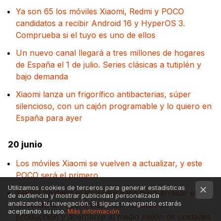
Ya son 65 los móviles Xiaomi, Redmi y POCO
candidatos a recibir Android 16 y HyperOS 3.
Comprueba si el tuyo es uno de ellos
Un nuevo canal llegará a tres millones de hogares
de España el 1 de julio. Series clásicas a tutiplén y
bajo demanda
Xiaomi lanza un frigorífico antibacterias, súper
silencioso, con un cajón programable y lo quiero en
España para ayer
20 junio
Los móviles Xiaomi se vuelven a actualizar, y este
POCO será el primero
Utilizamos cookies de terceros para generar estadísticas
Xiaomi ha dado el siguiente paso para arrasar el
de audiencia y mostrar publicidad personalizada
analizando tu navegación. Si sigues navegando estarás
mercado del coche eléctrico. Triplicar su
aceptando su uso.
Más información
producción y acercarse al medio millón de unidades