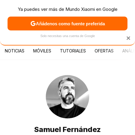
Ya puedes ver más de Mundo Xiaomi en Google
MENÚ
NUEVO
Añádenos como fuente preferida
PATROCINA
Solo necesitas una cuenta de Google
×
NOTICIAS
MÓVILES
TUTORIALES
OFERTAS
ANÁLI
Samuel Fernández