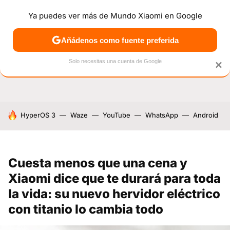
Ya puedes ver más de Mundo Xiaomi en Google
NOTICIAS
MÓVILES
TUTORIALES
OFERTAS
ANÁL
Añádenos como fuente preferida
Solo necesitas una cuenta de Google
×
HOY SE HABLA DE
HyperOS 3
Waze
YouTube
WhatsApp
Android
Cuesta menos que una cena y
Xiaomi dice que te durará para toda
la vida: su nuevo hervidor eléctrico
con titanio lo cambia todo