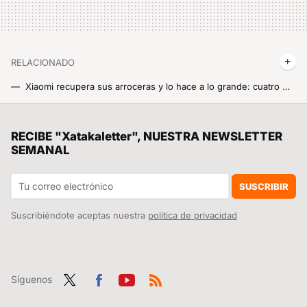
RELACIONADO
Xiaomi recupera sus arroceras y lo hace a lo grande: cuatro modelos nuevos y más potentes que nunca
Dos nuevas neveras de Xiaomi por poco más de 100 euros: frigoríficos compactos a precio de risa y con más de lo que podíamos esperar
Canarias tiene una patata caliente entre manos. Una gigantesca estatua franquista que ni Franco quiso
RECIBE "Xatakaletter", NUESTRA NEWSLETTER
SEMANAL
No tenía la necesidad de un grifo con dos boquillas en la cocina hasta que Xiaomi me la ha creado con esta genialidad doméstica
Xiaomi jubila a una cámara de 2023 con un modelo que vigila todo lo que se mueve a calidad 2.5K: así es la Xiaomi Smart Camera C401
SUSCRIBIR
Suscribiéndote aceptas nuestra
política de privacidad
Síguenos
Twit
Fac
You
RSS