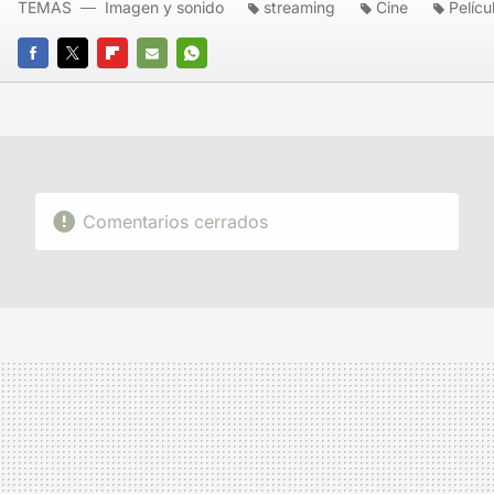
TEMAS
Imagen y sonido
streaming
Cine
Pelíc
FACEBOOK
TWITTER
FLIPBOARD
E-
WHATSAPP
MAIL
Comentarios cerrados