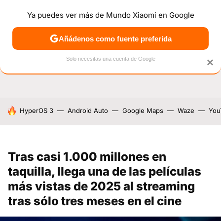
Ya puedes ver más de Mundo Xiaomi en Google
NOTICIAS
MÓVILES
TUTORIALES
OFERTAS
ANÁL
Añádenos como fuente preferida
Solo necesitas una cuenta de Google
×
HOY SE HABLA DE
HyperOS 3
Android Auto
Google Maps
Waze
You
Tras casi 1.000 millones en
taquilla, llega una de las películas
más vistas de 2025 al streaming
tras sólo tres meses en el cine