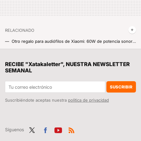
RELACIONADO
Otro regalo para audiófilos de Xiaomi: 60W de potencia sonora para el segundo altavoz más grande de Xiaomi
Escuchar llamadas, podcasts o notas de voz sin que nadie a tu alrededor las oiga también, ¿cómo es posible? Eso es lo que hace lo más nuevo de Xiaomi
El mapa definitivo del eclipse del 12 de agosto: consulta aquí la duración y la previsión en cada municipio de España
RECIBE "Xatakaletter", NUESTRA NEWSLETTER
SEMANAL
Lu Weibing lo confirma: el Xiaomi 18 montará de nuevo la innovación más original que Xiaomi ha metido en un móvil en 2025
Lo usas a diario en tu Xiaomi pero no nacieron ni con WhatsApp ni con Facebook: de qué década son los icónicos Emojis
SUSCRIBIR
Suscribiéndote aceptas nuestra
política de privacidad
Síguenos
Twit
Fac
You
RSS