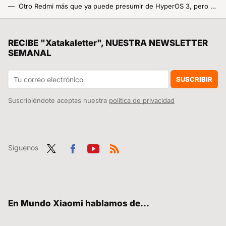
Otro Redmi más que ya puede presumir de HyperOS 3, pero este es el espacio libre que necesitas para instalarlo
Xiaomi promete seis años de actualizaciones en muchos de sus móviles, pero tiene letra pequeña: esta es toda la verdad
La película de superhéroes más taquillera de la historia vuelve a los cines para repetir el éxito con una versión más larga
RECIBE "Xatakaletter", NUESTRA NEWSLETTER
SEMANAL
Lo usas a diario en tu Xiaomi pero no nacieron ni con WhatsApp ni con Facebook: de qué década son los icónicos Emojis
Lu Weibing lo confirma: el Xiaomi 18 montará de nuevo la innovación más original que Xiaomi ha metido en un móvil en 2025
SUSCRIBIR
Suscribiéndote aceptas nuestra
política de privacidad
Síguenos
Twit
Fac
You
RSS
ter
ebo
tub
ok
e
En Mundo Xiaomi hablamos de...