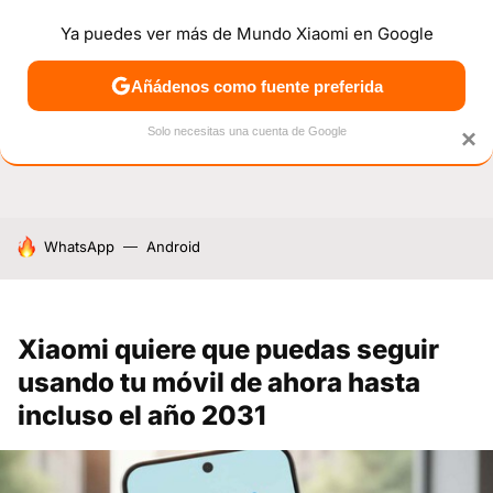
Ya puedes ver más de Mundo Xiaomi en Google
NOTICIAS
MÓVILES
TUTORIALES
OFERTAS
ANÁL
Añádenos como fuente preferida
Solo necesitas una cuenta de Google
×
HOY SE HABLA DE
WhatsApp
Android
Xiaomi quiere que puedas seguir
usando tu móvil de ahora hasta
incluso el año 2031