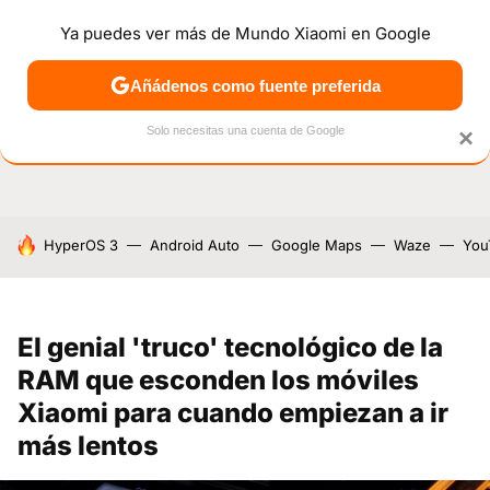
Ya puedes ver más de Mundo Xiaomi en Google
NOTICIAS
MÓVILES
TUTORIALES
OFERTAS
ANÁL
Añádenos como fuente preferida
Solo necesitas una cuenta de Google
×
HOY SE HABLA DE
HyperOS 3
Android Auto
Google Maps
Waze
You
El genial 'truco' tecnológico de la
RAM que esconden los móviles
Xiaomi para cuando empiezan a ir
más lentos