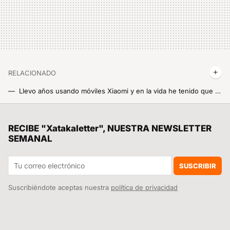
RELACIONADO
Llevo años usando móviles Xiaomi y en la vida he tenido que instalar un antivirus. Hay una app nativa de HyperOS y MIUI que es infalible
Adoro mi Xiaomi pero esta función me pone de los nervios: cómo se quita el dichoso carrusel de fondos
OPPO Find X8 Ultra, primeras impresiones: el trono del mejor móvil fotográfico de 2025 tiene un nuevo y duro aspirante
RECIBE "Xatakaletter", NUESTRA NEWSLETTER
SEMANAL
Estoy enamorado del nuevo Widget que ha lanzado Xiaomi en HyperOS: ya es un fijo en la pantalla de inicio de mi móvil
El tesoro oculto de los primeros Xiaomi no era solo su relación calidad-precio, sino lo fácil que era borrar Google del móvil
SUSCRIBIR
Suscribiéndote aceptas nuestra
política de privacidad