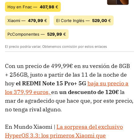
Hoy en Fnac —
407,98
€
Xiaomi —
479,99
€
El Corte Inglés —
529,00
€
PcComponentes —
529,99
€
El precio podría variar. Obtenemos comisión por estos enlaces
Con un precio de 499,99€ en su versión de 8GB
+ 256GB, justo a partir de las 11 de la noche de
hoy
el REDMI Note 15 Pro+ 5G
baja su precio a
los 379,99 euros,
en
un descuento de 120€
la
mar de agradecido que hace que, por este precio,
no tenga rival alguno.
En Mundo Xiaomi |
La sorpresa del exclusivo
HyperOS 3.3: los primeros Xiaomi que