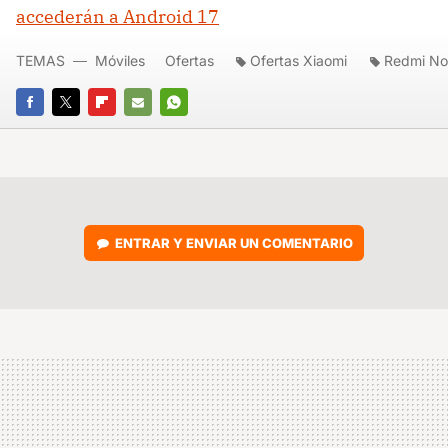
accederán a Android 17
TEMAS
Móviles
Ofertas
Ofertas Xiaomi
Redmi No
FACEBOOK
TWITTER
FLIPBOARD
E-
WHATSAPP
MAIL
ENTRAR Y ENVIAR UN COMENTARIO