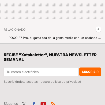
RELACIONADO
POCO F7 Pro, el gama alta de la gama media con un acabado de cristal y un diseño premium total de la cámara
Una cámara muy potente en un rango de precio que no suele tenerlas: por qué este REDMI Note nuevo es la mejor elección si tienes un presupuesto limitado
El mapa definitivo del viaje de Ulises en 'La Odisea:' la película de Christopher Nolan, explicada de forma interactiva
RECIBE "Xatakaletter", NUESTRA NEWSLETTER
SEMANAL
Lo usas a diario en tu Xiaomi pero no nacieron ni con WhatsApp ni con Facebook: de qué década son los icónicos Emojis
Es un ajuste de HyperOS muy útil para estar siempre online, pero he preferido quitarlo para evitar que me vuelen los datos
SUSCRIBIR
Suscribiéndote aceptas nuestra
política de privacidad
Síguenos