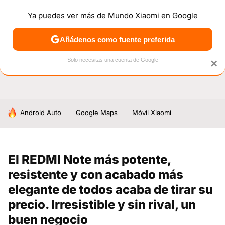
Ya puedes ver más de Mundo Xiaomi en Google
NOTICIAS
MÓVILES
TUTORIALES
OFERTAS
ANÁL
Añádenos como fuente preferida
Solo necesitas una cuenta de Google
×
HOY SE HABLA DE
Android Auto
Google Maps
Móvil Xiaomi
El REDMI Note más potente,
resistente y con acabado más
elegante de todos acaba de tirar su
precio. Irresistible y sin rival, un
buen negocio