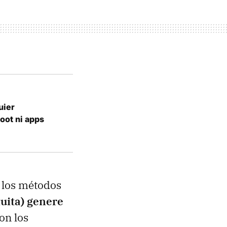
uier
oot ni apps
 los métodos
uita) genere
on los