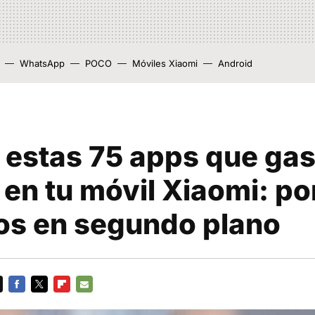
WhatsApp
POCO
Móviles Xiaomi
Android
 estas 75 apps que ga
 en tu móvil Xiaomi: p
os en segundo plano
FACEBOOK
TWITTER
FLIPBOARD
E-