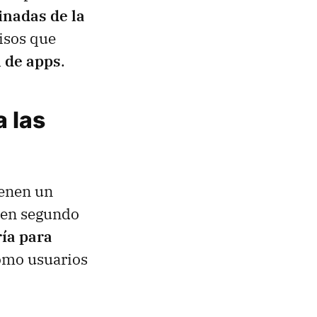
inadas de la
isos que
n de apps
.
a las
ienen un
 en segundo
ría para
como usuarios