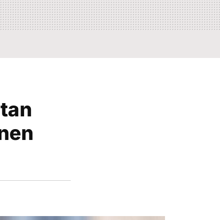
stan
onen