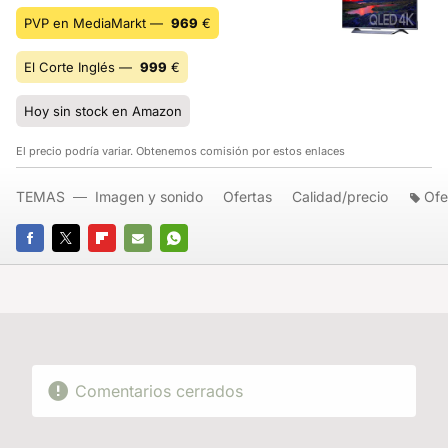
PVP en MediaMarkt —
969
€
El Corte Inglés —
999
€
Hoy sin stock en Amazon
El precio podría variar. Obtenemos comisión por estos enlaces
TEMAS
Imagen y sonido
Ofertas
Calidad/precio
Ofe
FACEBOOK
TWITTER
FLIPBOARD
E-
WHATSAPP
MAIL
Comentarios cerrados