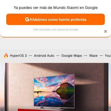
Ya puedes ver más de Mundo Xiaomi en Google
NOTICIAS
MÓVILES
TUTORIALES
OFERTAS
ANÁL
Añádenos como fuente preferida
Solo necesitas una cuenta de Google
×
HOY SE HABLA DE
HyperOS 3
Android Auto
Google Maps
Waze
You