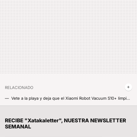
RELACIONADO
Vete a la playa y deja que el Xiaomi Robot Vacuum S10+ limpie la casa por ti. Sobre todo ahora que cuesta un 29% menos y te ahorras más de 100 euros
Los mejores relojes Xiaomi de 2023 están de ofertón si te das prisa. Lo del Watch S1 Active ya es de locos
Te has currado tu perfil durante años, pero a Instagram le da igual: el nuevo cambio de diseño lo ha destrozado todo
RECIBE "Xatakaletter", NUESTRA NEWSLETTER
SEMANAL