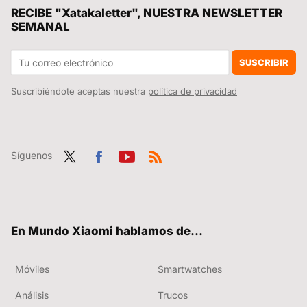
Es una de las series de televisión más queridas de todos los tiempos, ideal para un maratón, y acaba de llegar a Netflix
RECIBE "Xatakaletter", NUESTRA NEWSLETTER
SEMANAL
El cambio de paradigma en el siguiente móvil plegable Xiaomi: el diseño de plegado ancho
Cambio radical este verano: HyperOS 4 se ha desecho de los últimos restos de MIUI y será una renovación completa
SUSCRIBIR
Suscribiéndote aceptas nuestra
política de privacidad
Síguenos
Twit
Fac
You
RSS
ter
ebo
tub
ok
e
En Mundo Xiaomi hablamos de...
Móviles
Smartwatches
Análisis
Trucos