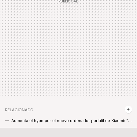
RELACIONADO
Aumenta el hype por el nuevo ordenador portátil de Xiaomi: "la calidad de una pieza de arte"
Xiaomi anuncia el monitor de PC definitivo: juega, trabaja, diseña o simplemente ve Netflix en este panel Mini LED de REDMI