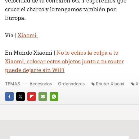
velocidad de tu conexión 6G. Y esperemos que
cruce el charco y lo tengamos también por
Europa.
Vía |
Xiaomi
En Mundo Xiaomi |
No le eches la culpa a tu
Xiaomi, colocar estos objetos junto a tu router
puede dejarte sin WiFi
TEMAS
Accesorios
Ordenadores
Router Xiaomi
X
FACEBOOK
TWITTER
FLIPBOARD
E-
WHATSAPP
MAIL