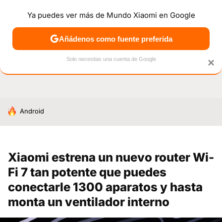
Ya puedes ver más de Mundo Xiaomi en Google
NOTICIAS
MÓVILES
TUTORIALES
OFERTAS
ANÁL
Añádenos como fuente preferida
Solo necesitas una cuenta de Google
×
HOY SE HABLA DE
Android
Xiaomi estrena un nuevo router Wi-
Fi 7 tan potente que puedes
conectarle 1300 aparatos y hasta
monta un ventilador interno