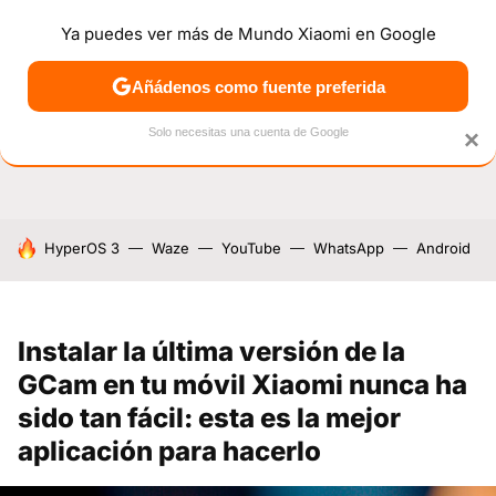
Ya puedes ver más de Mundo Xiaomi en Google
NOTICIAS
MÓVILES
TUTORIALES
OFERTAS
ANÁL
Añádenos como fuente preferida
Solo necesitas una cuenta de Google
×
HOY SE HABLA DE
HyperOS 3
Waze
YouTube
WhatsApp
Android
Instalar la última versión de la
GCam en tu móvil Xiaomi nunca ha
sido tan fácil: esta es la mejor
aplicación para hacerlo