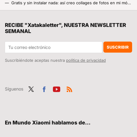
Gratis y sin instalar nada: así creo collages de fotos en mi móvil Xiaomi gracias a esta potente funcionalidad
Tu móvil Xiaomi esconde un test de velocidad y puede ayudarte a mejorar la conexión a internet
El juego por el que todos pedían vidas se reinventa 13 años después: el Candy Crush de siempre tiene nuevo disfraz
RECIBE "Xatakaletter", NUESTRA NEWSLETTER
SEMANAL
SUSCRIBIR
Suscribiéndote aceptas nuestra
política de privacidad
Síguenos
Twit
Fac
You
RSS
ter
ebo
tub
ok
e
En Mundo Xiaomi hablamos de...