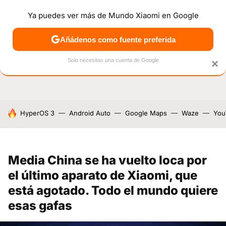
Ya puedes ver más de Mundo Xiaomi en Google
NOTICIAS
MÓVILES
TUTORIALES
OFERTAS
ANÁL
Añádenos como fuente preferida
Solo necesitas una cuenta de Google
×
HOY SE HABLA DE
HyperOS 3
Android Auto
Google Maps
Waze
You
Media China se ha vuelto loca por
el último aparato de Xiaomi, que
está agotado. Todo el mundo quiere
esas gafas