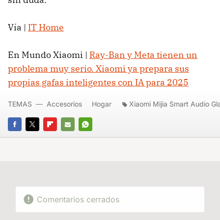
Vía |
IT Home
En Mundo Xiaomi |
Ray-Ban y Meta tienen un
problema muy serio. Xiaomi ya prepara sus
propias gafas inteligentes con IA para 2025
TEMAS
Accesorios
Hogar
Xiaomi Mijia Smart Audio Gl
FACEBOOK
TWITTER
FLIPBOARD
E-
WHATSAPP
MAIL
Comentarios cerrados