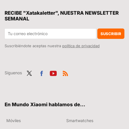
Un aparato para masajear y relajar los ojos tras muchas horas viendo pantallas, el accesorio que necesitamos al final del día y viene de Xiaomi
La película de superhéroes más taquillera de la historia vuelve a los cines para repetir el éxito con una versión más larga
RECIBE "Xatakaletter", NUESTRA NEWSLETTER
SEMANAL
No tenía la necesidad de un grifo con dos boquillas en la cocina hasta que Xiaomi me la ha creado con esta genialidad doméstica
La cámara de seguridad Xiaomi con dos ojitos que no necesita electricidad (ni tampoco usa pilas)
SUSCRIBIR
Suscribiéndote aceptas nuestra
política de privacidad
Síguenos
Twit
Fac
You
RSS
ter
ebo
tub
ok
e
En Mundo Xiaomi hablamos de...
Móviles
Smartwatches