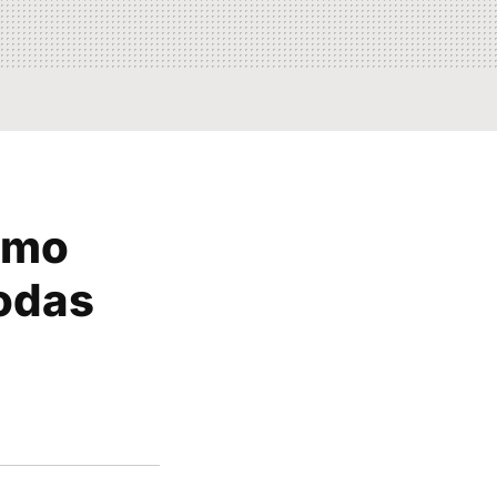
omo
todas