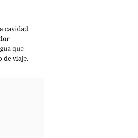
la cavidad
dor
 agua que
o de viaje.