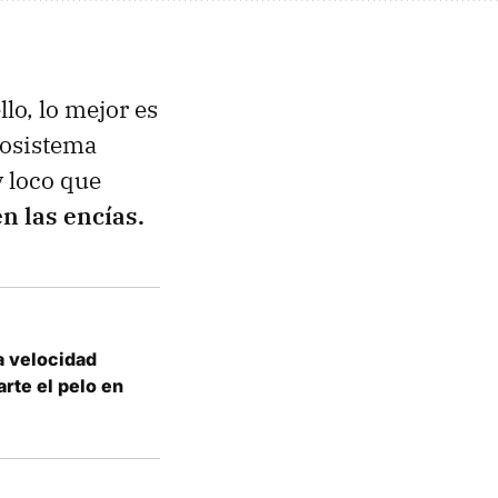
llo, lo mejor es
cosistema
y loco que
n las encías.
a velocidad
rte el pelo en