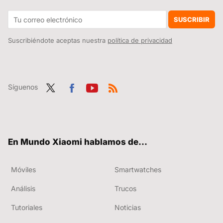
El modo ahorro de batería de Android es bueno para la batería de tu móvil, pero también afecta al rendimiento
SUSCRIBIR
Suscribiéndote aceptas nuestra
política de privacidad
Síguenos
Twit
Fac
You
RSS
ter
ebo
tub
ok
e
En Mundo Xiaomi hablamos de...
Móviles
Smartwatches
Análisis
Trucos
Tutoriales
Noticias