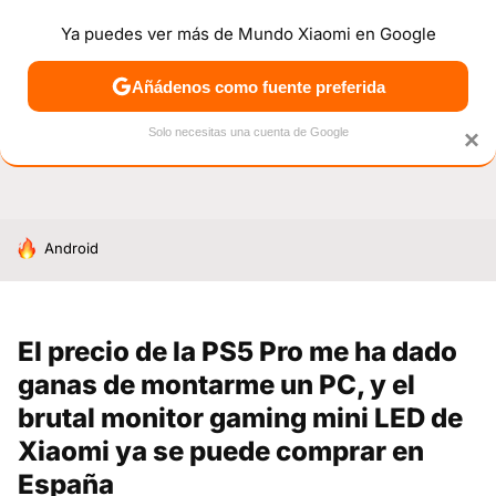
Ya puedes ver más de Mundo Xiaomi en Google
NOTICIAS
MÓVILES
TUTORIALES
OFERTAS
ANÁL
Añádenos como fuente preferida
Solo necesitas una cuenta de Google
×
HOY SE HABLA DE
Android
El precio de la PS5 Pro me ha dado
ganas de montarme un PC, y el
brutal monitor gaming mini LED de
Xiaomi ya se puede comprar en
España