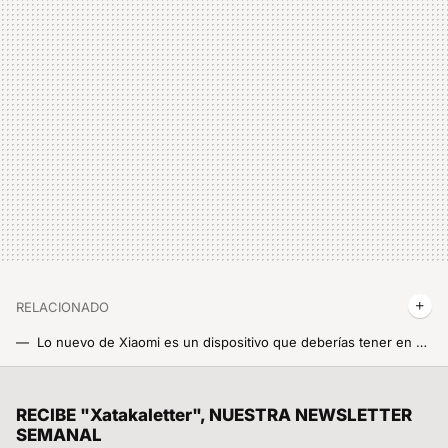
RELACIONADO
Lo nuevo de Xiaomi es un dispositivo que deberías tener en casa, sufres dolores musculares o simplemente si quieres darte masajes cuando te apetezca
Voy a clickear hasta morir (virtualmente) con el nuevo ratón gaming de Xiaomi, especial para competiciones
Con 12 GB de RAM y 256 GB, este móvil Motorola tiene mucho que ofrecerte por menos de 170 euros
RECIBE "Xatakaletter", NUESTRA NEWSLETTER
SEMANAL
Acabo de enterarme que esta opción de WhatsApp tiene un fallo de seguridad y te deja vendido frente a estafadores