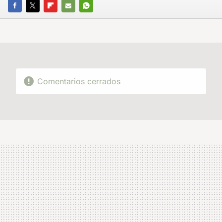
FACEBOOK
TWITTER
FLIPBOARD
E-
WHATSAPP
MAIL
Comentarios cerrados