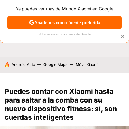
Ya puedes ver más de Mundo Xiaomi en Google
NOTICIAS
MÓVILES
TUTORIALES
OFERTAS
ANÁL
Añádenos como fuente preferida
Solo necesitas una cuenta de Google
×
HOY SE HABLA DE
Android Auto
Google Maps
Móvil Xiaomi
Puedes contar con Xiaomi hasta
para saltar a la comba con su
nuevo dispositivo fitness: sí, son
cuerdas inteligentes