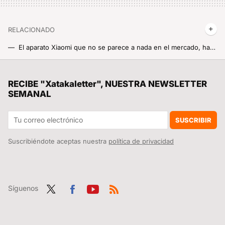
RELACIONADO
El aparato Xiaomi que no se parece a nada en el mercado, ha ganado premios internacionales y hasta se exhibe en un museo
La semana laboral aún más reducida gracias a la IA según el co-fundador de Xiaomi: ¿qué tal trabajar solo tres días y 2 horas?
La película de superhéroes más taquillera de la historia vuelve a los cines para repetir el éxito con una versión más larga
RECIBE "Xatakaletter", NUESTRA NEWSLETTER
SEMANAL
Cuatro ajustes que activo en HyperOS para escribir mensajes más rápido
El cambio de paradigma en el siguiente móvil plegable Xiaomi: el diseño de plegado ancho
SUSCRIBIR
Suscribiéndote aceptas nuestra
política de privacidad
Síguenos
Twit
Fac
You
RSS
ter
ebo
tub