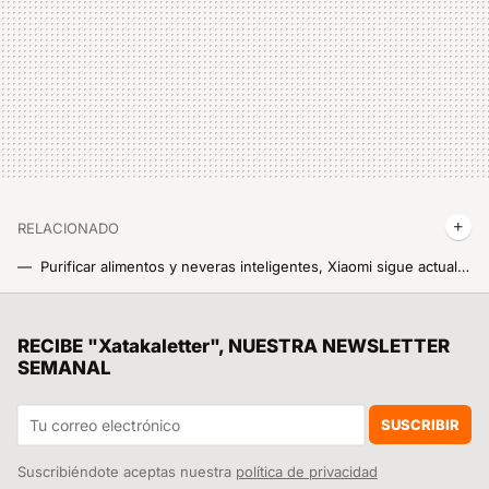
RELACIONADO
Purificar alimentos y neveras inteligentes, Xiaomi sigue actualizando tu cocina al siglo 21
La cocina de fogones Xiaomi con seis capas de cristal anti-explosiones: nunca ha sido tan seguro cocinar con gas
Pedrerol deja Atresmedia por Mediaset después de 13 años, y su salida es el reflejo perfecto de la guerra actual de las privadas
RECIBE "Xatakaletter", NUESTRA NEWSLETTER
SEMANAL
Xiaomi jubila a una cámara de 2023 con un modelo que vigila todo lo que se mueve a calidad 2.5K: así es la Xiaomi Smart Camera C401
Tiene pantalla a color, batería para 100 días y se conecta al móvil. Y también se mete en la boca, pero no es un cepillo de dientes
SUSCRIBIR
Suscribiéndote aceptas nuestra
política de privacidad