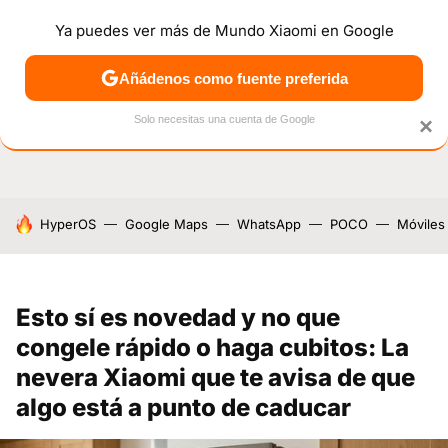
Ya puedes ver más de Mundo Xiaomi en Google
NOTICIAS
MÓVILES
TUTORIALES
OFERTAS
ANÁL
Añádenos como fuente preferida
Solo necesitas una cuenta de Google
×
HOY SE HABLA DE
HyperOS
Google Maps
WhatsApp
POCO
Móviles
Esto sí es novedad y no que
congele rápido o haga cubitos: La
nevera Xiaomi que te avisa de que
algo está a punto de caducar