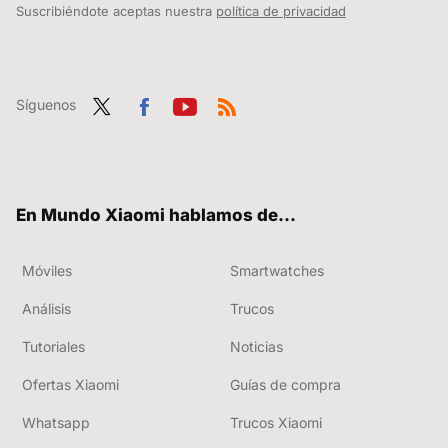
Suscribiéndote aceptas nuestra
política de privacidad
Síguenos
Twit
Fac
You
RSS
ter
ebo
tub
ok
e
En Mundo Xiaomi hablamos de...
Móviles
Smartwatches
Análisis
Trucos
Tutoriales
Noticias
Ofertas Xiaomi
Guías de compra
Whatsapp
Trucos Xiaomi