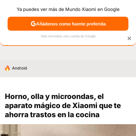
Ya puedes ver más de Mundo Xiaomi en Google
NOTICIAS
MÓVILES
TUTORIALES
OFERTAS
ANÁL
Añádenos como fuente preferida
Solo necesitas una cuenta de Google
×
HOY SE HABLA DE
Android
Horno, olla y microondas, el
aparato mágico de Xiaomi que te
ahorra trastos en la cocina