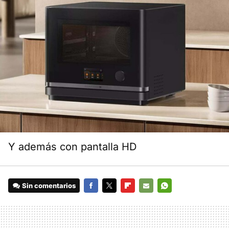
Y además con pantalla HD
Sin comentarios
FACEBOOK
TWITTER
FLIPBOARD
E-
WHATSAPP
MAIL