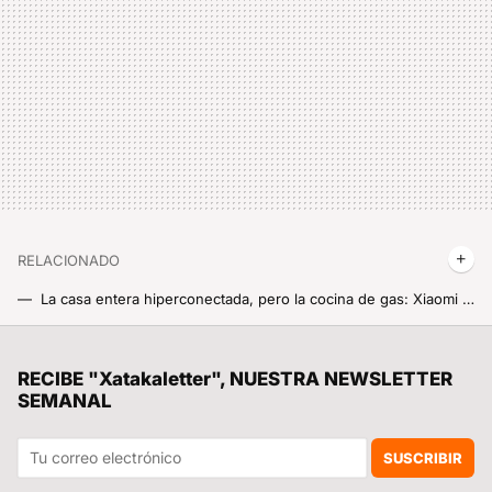
RELACIONADO
La casa entera hiperconectada, pero la cocina de gas: Xiaomi abraza los fogones de toda la vida en su nuevo electrodoméstico
Fabrica hielo antibacteriano, ultracongela y hasta evita que se seque la fruta: el nuevo frigorífico Xiaomi que cuida de tu comida
"Máximas de +45 ºC e incluso otros valores que no me atrevo a mencionar": los expertos ya temen una ola de calor extraordinaria la semana que viene
RECIBE "Xatakaletter", NUESTRA NEWSLETTER
SEMANAL
Xiaomi convierte una simple fuente de agua en una estación inteligente para amantes del té y las infusiones
108 LEDs de espectro completo para que trabajar con poca luz sea pan comido: así es la renovación de uno de los mejores inventos de Xiaomi
SUSCRIBIR