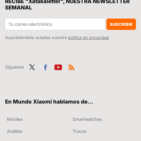
RECIBE "Xatakaletter", NUESTRA NEWSLETTER
SEMANAL
Xiaomi jubila a una cámara de 2023 con un modelo que vigila todo lo que se mueve a calidad 2.5K: así es la Xiaomi Smart Camera C401
No tenía la necesidad de un grifo con dos boquillas en la cocina hasta que Xiaomi me la ha creado con esta genialidad doméstica
SUSCRIBIR
Suscribiéndote aceptas nuestra
política de privacidad
Síguenos
Twit
Fac
You
RSS
ter
ebo
tub
ok
e
En Mundo Xiaomi hablamos de...
Móviles
Smartwatches
Análisis
Trucos