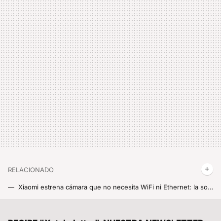
RELACIONADO
Xiaomi estrena cámara que no necesita WiFi ni Ethernet: la sonrisa LED que detecta a cualquiera que entre en su campo de visión 3K
Tiene dos ojitos que te observan y hasta micro para hablar, pero no te dejes engañar: así es la nueva cámara de Xiaomi, tan 'kawai' como avanzada
El mapa definitivo del eclipse del 12 de agosto: consulta aquí la duración y la previsión en cada municipio de España