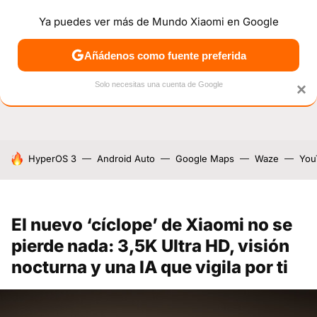
Ya puedes ver más de Mundo Xiaomi en Google
NOTICIAS
MÓVILES
TUTORIALES
OFERTAS
ANÁL
Añádenos como fuente preferida
Solo necesitas una cuenta de Google
×
HOY SE HABLA DE
HyperOS 3
Android Auto
Google Maps
Waze
You
El nuevo ‘cíclope’ de Xiaomi no se
pierde nada: 3,5K Ultra HD, visión
nocturna y una IA que vigila por ti