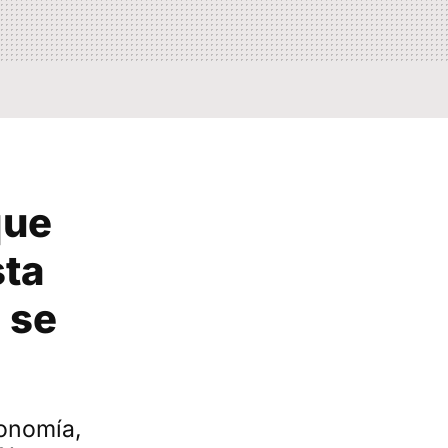
que
sta
 se
tonomía,