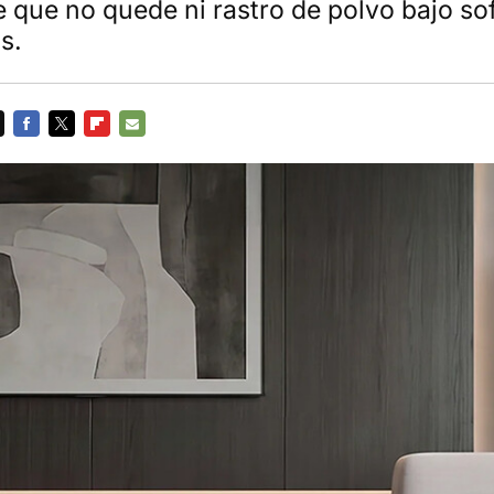
e que no quede ni rastro de polvo bajo so
s.
FACEBOOK
TWITTER
FLIPBOARD
E-
MAIL