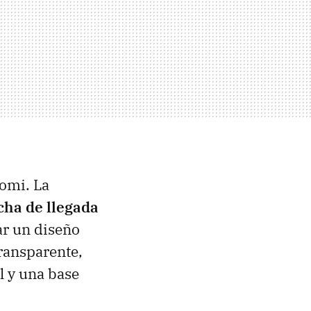
aomi. La
cha de llegada
ar un diseño
ransparente,
l y una base