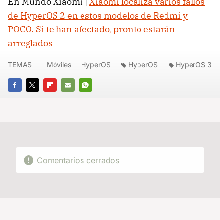
En Mundo Xiaomi |
Xiaomi localiza varios fallos
de HyperOS 2 en estos modelos de Redmi y
POCO. Si te han afectado, pronto estarán
arreglados
TEMAS
Móviles
HyperOS
HyperOS
HyperOS 3
FACEBOOK
TWITTER
FLIPBOARD
E-
WHATSAPP
MAIL
Comentarios cerrados