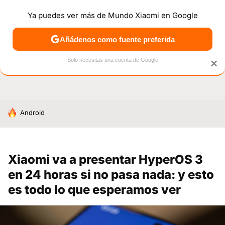
Ya puedes ver más de Mundo Xiaomi en Google
NOTICIAS
MÓVILES
TUTORIALES
OFERTAS
ANÁL
Añádenos como fuente preferida
Solo necesitas una cuenta de Google
×
HOY SE HABLA DE
Android
Xiaomi va a presentar HyperOS 3
en 24 horas si no pasa nada: y esto
es todo lo que esperamos ver