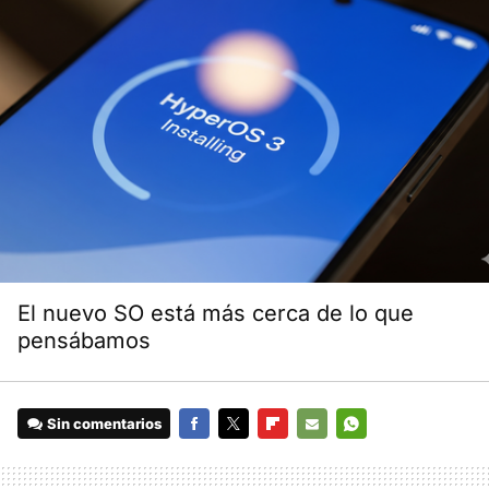
El nuevo SO está más cerca de lo que
pensábamos
Sin comentarios
FACEBOOK
TWITTER
FLIPBOARD
E-
WHATSAPP
MAIL