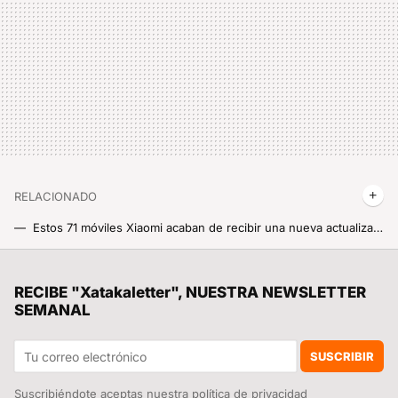
RELACIONADO
Estos 71 móviles Xiaomi acaban de recibir una nueva actualización de HyperOS 2, desde Taiwán a Rusia pasando por Europa
Xiaomi sigue con el Año Nuevo Chino pero no descuida a sus usuarios: nueva ronda global de actualizaciones de HyperOS 3
Siete días de ofertas en móviles de gama alta: MediaMarkt empieza nueva promo con teléfonos como el Galaxy S26 Ultra, el Pixel 10 y más
RECIBE "Xatakaletter", NUESTRA NEWSLETTER
SEMANAL
HyperOS 3.3 ya está en marcha: cuánto pesa, qué Android lleva y qué modelos son compatibles
El ambicioso objetivo IA de Xiaomi que le va a costar 7.700 millones de euros: un agente IA como ningún otro
SUSCRIBIR
Suscribiéndote aceptas nuestra
política de privacidad