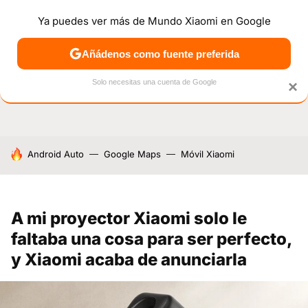
Ya puedes ver más de Mundo Xiaomi en Google
NOTICIAS
MÓVILES
TUTORIALES
OFERTAS
ANÁL
Añádenos como fuente preferida
Solo necesitas una cuenta de Google
×
HOY SE HABLA DE
Android Auto
Google Maps
Móvil Xiaomi
A mi proyector Xiaomi solo le
faltaba una cosa para ser perfecto,
y Xiaomi acaba de anunciarla