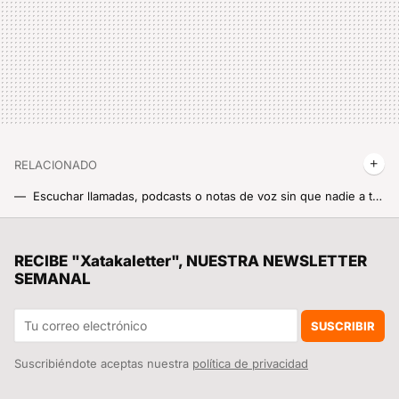
RELACIONADO
Escuchar llamadas, podcasts o notas de voz sin que nadie a tu alrededor las oiga también, ¿cómo es posible? Eso es lo que hace lo más nuevo de Xiaomi
Hay un secreto técnico en los Redmi Buds 8 Pro que explica por qué cancelan el ruido tan bien por este precio
La película de superhéroes más taquillera de la historia vuelve a los cines para repetir el éxito con una versión más larga
RECIBE "Xatakaletter", NUESTRA NEWSLETTER
SEMANAL
Cuatro ajustes que activo en HyperOS para escribir mensajes más rápido
El cambio de paradigma en el siguiente móvil plegable Xiaomi: el diseño de plegado ancho
SUSCRIBIR
Suscribiéndote aceptas nuestra
política de privacidad