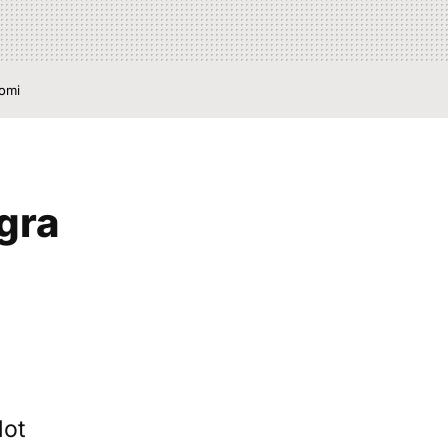
aomi
gra
lot