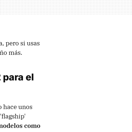
, pero si usas
año más.
 para el
o hace unos
 'flagship'
modelos como