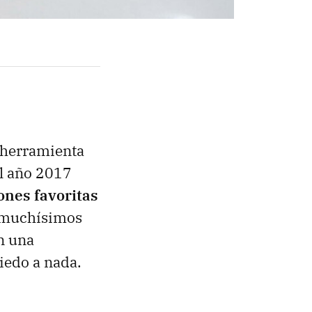
a herramienta
l año 2017
ones favoritas
 muchísimos
on una
iedo a nada.