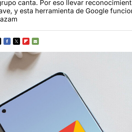
grupo canta. Por eso llevar reconocimien
clave, y esta herramienta de Google func
hazam
FACEBOOK
TWITTER
FLIPBOARD
E-
MAIL