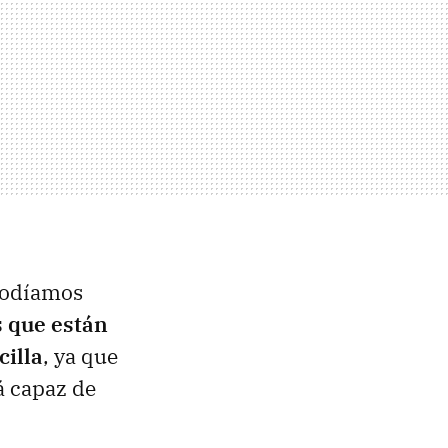
 podíamos
 que están
illa
, ya que
á capaz de