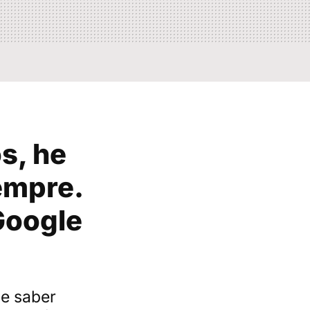
s, he
empre.
Google
e saber