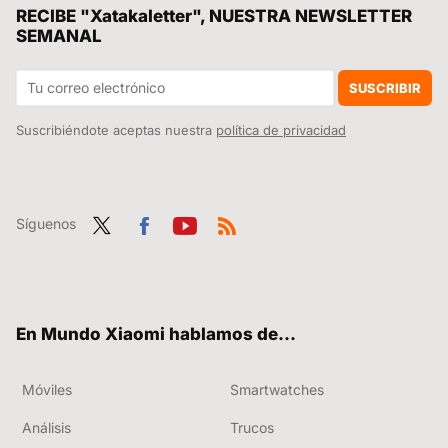
Es oficial: el SEPE cambia las reglas para pedir el paro o subsidio por desempleo de forma telemática
RECIBE "Xatakaletter", NUESTRA NEWSLETTER
SEMANAL
Es un ajuste de HyperOS muy útil para estar siempre online, pero he preferido quitarlo para evitar que me vuelen los datos
Ya es oficial: este es el REDMI Note 17 Pro, un rey sin rival en su gama y con batería para dos días y medio sin cargarlo
SUSCRIBIR
Suscribiéndote aceptas nuestra
política de privacidad
Síguenos
Twit
Fac
You
RSS
ter
ebo
tub
ok
e
En Mundo Xiaomi hablamos de...
Móviles
Smartwatches
Análisis
Trucos