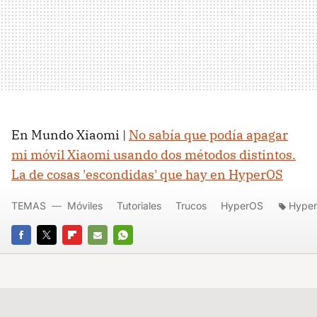
En Mundo Xiaomi |
No sabía que podía apagar
mi móvil Xiaomi usando dos métodos distintos.
La de cosas 'escondidas' que hay en HyperOS
TEMAS
Móviles
Tutoriales
Trucos
HyperOS
Hype
FACEBOOK
TWITTER
FLIPBOARD
E-
WHATSAPP
MAIL