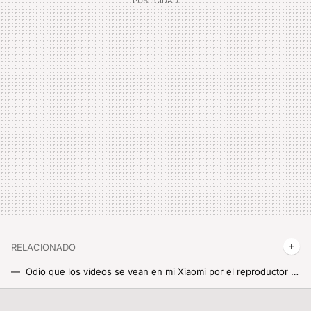
RELACIONADO
Odio que los vídeos se vean en mi Xiaomi por el reproductor que no me gusta usar. Dónde se cambia en HyperOS y cómo se asigna el player que tú quieras
El ajuste oculto en HyperOS que dispara el rendimiento máximo de cualquier aplicación. Así de fácil es activarlo