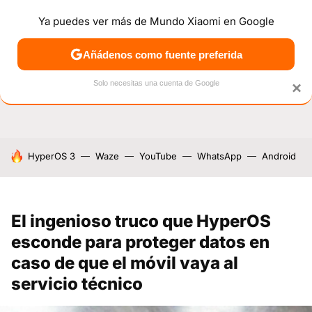
Ya puedes ver más de Mundo Xiaomi en Google
NOTICIAS
MÓVILES
TUTORIALES
OFERTAS
ANÁL
Añádenos como fuente preferida
Solo necesitas una cuenta de Google
×
HOY SE HABLA DE
HyperOS 3
Waze
YouTube
WhatsApp
Android
El ingenioso truco que HyperOS
esconde para proteger datos en
caso de que el móvil vaya al
servicio técnico