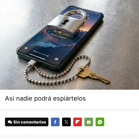
Asi nadie podrá espiártelos
Sin comentarios
FACEBOOK
TWITTER
FLIPBOARD
E-
WHATSAPP