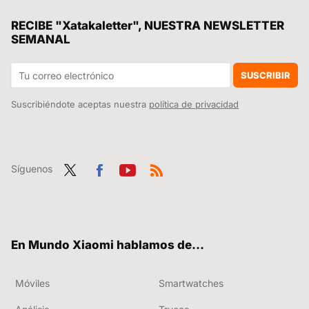
Si tienes cables de teléfono que van por las habitaciones, tienes un tesoro: así puedes aprovecharlos para montar una red Ethernet
RECIBE "Xatakaletter", NUESTRA NEWSLETTER
SEMANAL
Xiaomi Redmi 14C vs Redmi 13C, estas son todas sus diferencias para que puedas elegir la generación que más se adapta a tus necesidades
Qué tienes que preguntarle a ChatGPT en tu Xiaomi para que te de las mejores respuestas
SUSCRIBIR
Suscribiéndote aceptas nuestra
política de privacidad
Síguenos
Twit
Fac
You
RSS
ter
ebo
tub
ok
e
En Mundo Xiaomi hablamos de...
Móviles
Smartwatches