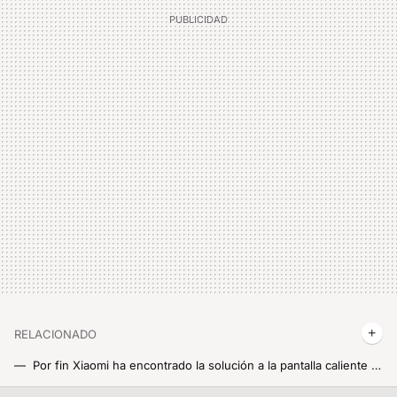
RELACIONADO
Por fin Xiaomi ha encontrado la solución a la pantalla caliente en su nuevo móvil, y es algo que queremos ver en todos los Xiaomi, Redmi y POCO que saque
Parece mentira que el borrador mágico de Xiaomi sea gratis. Así de fácil es eliminar personas de las fotos