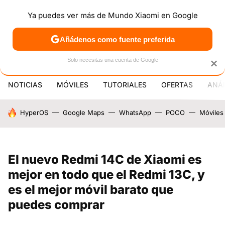
Ya puedes ver más de Mundo Xiaomi en Google
MENÚ
NUEVO
Añádenos como fuente preferida
PATROCINA
Solo necesitas una cuenta de Google
×
NOTICIAS
MÓVILES
TUTORIALES
OFERTAS
ANÁL
HOY SE HABLA DE
HyperOS
Google Maps
WhatsApp
POCO
Móviles
El nuevo Redmi 14C de Xiaomi es
mejor en todo que el Redmi 13C, y
es el mejor móvil barato que
puedes comprar