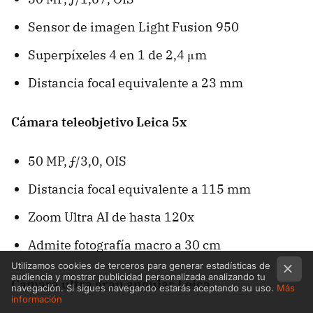
Sensor de imagen Light Fusion 950
Superpíxeles 4 en 1 de 2,4 μm
Distancia focal equivalente a 23 mm
Cámara teleobjetivo Leica 5x
50 MP, ƒ/3,0, OIS
Distancia focal equivalente a 115 mm
Zoom Ultra AI de hasta 120x
Admite fotografía macro a 30 cm
Utilizamos cookies de terceros para generar estadísticas de
audiencia y mostrar publicidad personalizada analizando tu
Cámara ultra gran angular Leica
navegación. Si sigues navegando estarás aceptando su uso.
Más
información