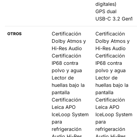
digitales)
GPS dual
USB-C 3.2 Gen1
Certificación
Certificación
OTROS
Dolby Atmos y
Dolby Atmos y
Hi-Res Audio
Hi-Res Audio
Certificación
Certificación
IP68 contra
IP68 contra
polvo y agua
polvo y agua
Lector de
Lector de
huellas bajo la
huellas bajo la
pantalla
pantalla
Certificación
Certificación
Leica APO
Leica APO
IceLoop System
IceLoop System
para
para
refrigeración
refrigeración
Audio Hi-Res
Audio Hi-Res