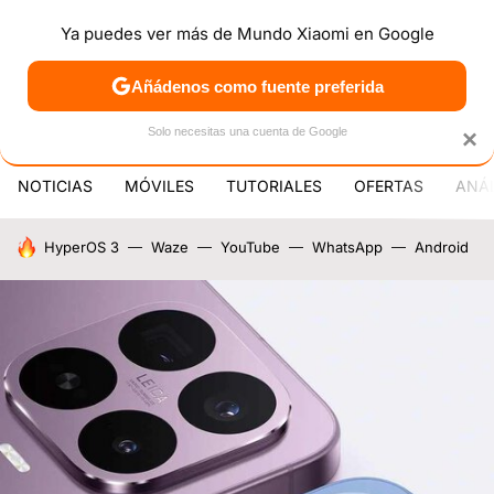
Ya puedes ver más de Mundo Xiaomi en Google
MENÚ
NUEVO
Añádenos como fuente preferida
PATROCINA
Solo necesitas una cuenta de Google
×
NOTICIAS
MÓVILES
TUTORIALES
OFERTAS
ANÁL
HOY SE HABLA DE
HyperOS 3
Waze
YouTube
WhatsApp
Android