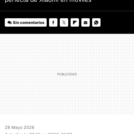
Sin comentarios
FACEBOOK
TWITTER
FLIPBOARD
E-
WHATSAPP
MAIL
28 Mayo 2026