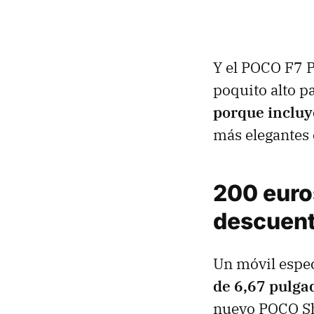
Y el POCO F7 P
poquito alto p
porque incluy
más elegantes
200 euro
descuent
Un móvil espec
de 6,67 pulg
nuevo POCO Shi