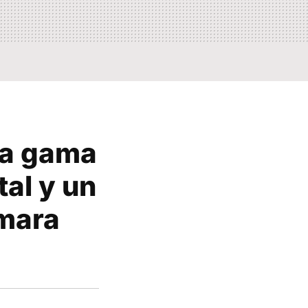
la gama
al y un
ámara