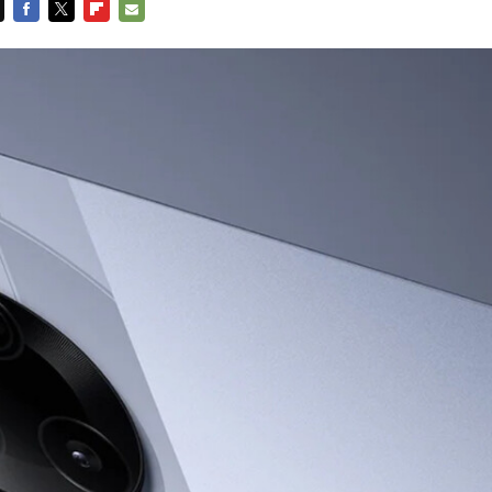
FACEBOOK
TWITTER
FLIPBOARD
E-
MAIL