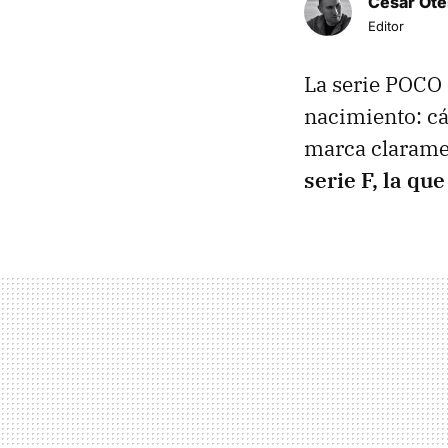
César Ote
Editor
La serie POCO 
nacimiento: cá
marca clarame
serie F, la qu