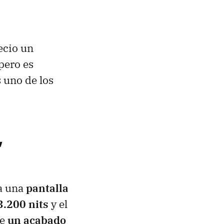
ecio un
pero es
s uno de los
,
 una
pantalla
3.200 nits
y el
e
un acabado