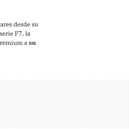
lares desde su
erie F7, la
 premium a
su