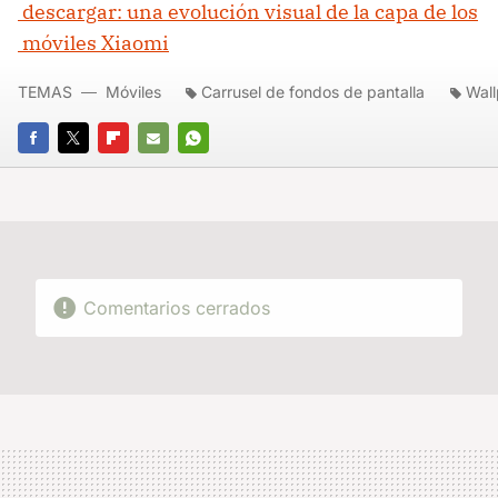
descargar: una evolución visual de la capa de los
móviles Xiaomi
TEMAS
Móviles
Carrusel de fondos de pantalla
Wal
FACEBOOK
TWITTER
FLIPBOARD
E-
WHATSAPP
MAIL
Comentarios cerrados