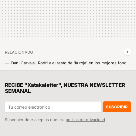
RELACIONADO
Dani Carvajal, Rodri y el resto de 'la roja' en los mejores fondos de pantalla de la Eurocopa 2024 para tu Xiaomi
He encontrado un wallpaper retro espectacular para mi Xiaomi y ahora ya no es un móvil, es una Game Boy futurista
Un joven de 19 años hackeó el iPhone, fue contratado por Apple y terminó despedido por no contestar a un correo
RECIBE "Xatakaletter", NUESTRA NEWSLETTER
SEMANAL
Si se te rompe tu móvil Xiaomi y quieres evitar que te tanguen con la reparación, ten a mano estos precios oficiales siempre
Google Maps te da más que direcciones. Así se mira el tiempo y temperatura que hace exactamente en el sitio al que vas
SUSCRIBIR
Suscribiéndote aceptas nuestra
política de privacidad