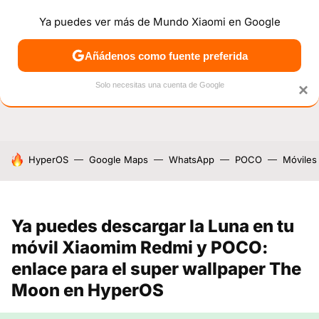
Ya puedes ver más de Mundo Xiaomi en Google
NOTICIAS
MÓVILES
TUTORIALES
OFERTAS
ANÁL
Añádenos como fuente preferida
Solo necesitas una cuenta de Google
×
HOY SE HABLA DE
HyperOS
Google Maps
WhatsApp
POCO
Móviles
Ya puedes descargar la Luna en tu
móvil Xiaomim Redmi y POCO:
enlace para el super wallpaper The
Moon en HyperOS