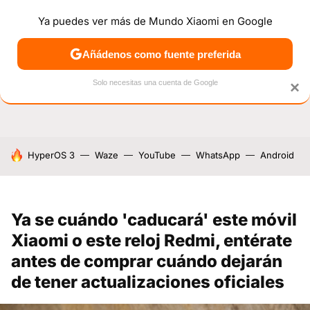
Ya puedes ver más de Mundo Xiaomi en Google
NOTICIAS
MÓVILES
TUTORIALES
OFERTAS
ANÁL
Añádenos como fuente preferida
Solo necesitas una cuenta de Google
×
HOY SE HABLA DE
HyperOS 3
Waze
YouTube
WhatsApp
Android
Ya se cuándo 'caducará' este móvil
Xiaomi o este reloj Redmi, entérate
antes de comprar cuándo dejarán
de tener actualizaciones oficiales