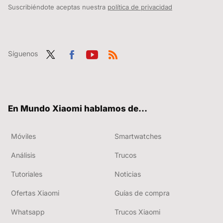
Suscribiéndote aceptas nuestra
política de privacidad
Síguenos
Twit
Fac
You
RSS
ter
ebo
tub
ok
e
En Mundo Xiaomi hablamos de...
Móviles
Smartwatches
Análisis
Trucos
Tutoriales
Noticias
Ofertas Xiaomi
Guías de compra
Whatsapp
Trucos Xiaomi