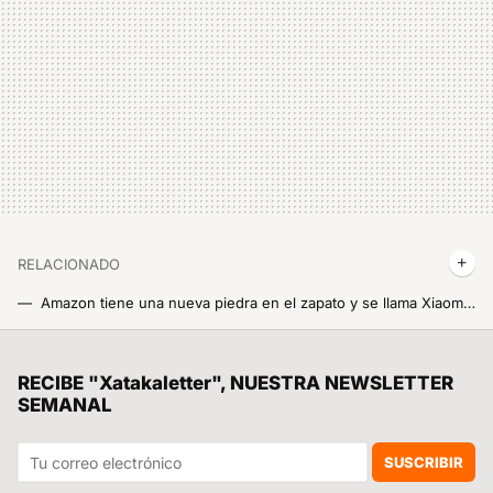
RELACIONADO
Amazon tiene una nueva piedra en el zapato y se llama Xiaomi Smart Home Screen Mini. Va directo a comerse a los Echo Hub y Echo Show
Mi sueño de coleccionista hecho realidad, un Xiaomi SU7 Ultra a escala 1:18 que cabe en mi salón
Tokio tiene cuatro veces más población que Madrid y los atascos son inexistentes. El secreto se llama Shako Shomeisho
RECIBE "Xatakaletter", NUESTRA NEWSLETTER
SEMANAL
Esta app de Google ha conseguido superar las 10.000 millones de descargas y no puedo estar más de acuerdo. Lleva años siendo mi favorita
Buenísimas noticias, la nueva app de cámara del Xiaomi 15 Ultra también llegará a muchos otros teléfonos de Xiaomi. Ya sabemos cuáles son y todo lo que cambia
SUSCRIBIR