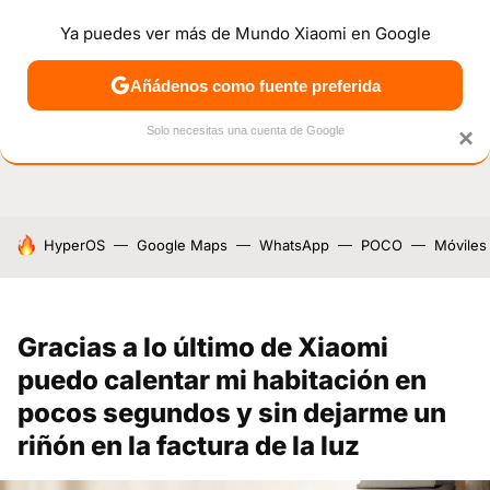
Ya puedes ver más de Mundo Xiaomi en Google
NOTICIAS
MÓVILES
TUTORIALES
OFERTAS
ANÁL
Añádenos como fuente preferida
Solo necesitas una cuenta de Google
×
HOY SE HABLA DE
HyperOS
Google Maps
WhatsApp
POCO
Móviles
Gracias a lo último de Xiaomi
puedo calentar mi habitación en
pocos segundos y sin dejarme un
riñón en la factura de la luz