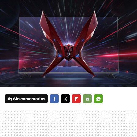
Sin comentarios
FACEBOOK
TWITTER
FLIPBOARD
E-
WHATSAPP
MAIL