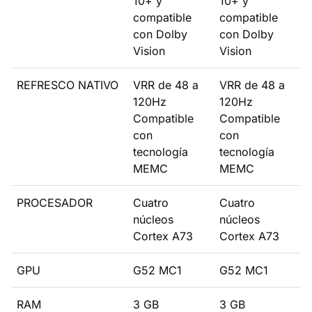
10+ y
10+ y
compatible
compatible
con Dolby
con Dolby
Vision
Vision
REFRESCO NATIVO
VRR de 48 a
VRR de 48 a
120Hz
120Hz
Compatible
Compatible
con
con
tecnología
tecnología
MEMC
MEMC
PROCESADOR
Cuatro
Cuatro
núcleos
núcleos
Cortex A73
Cortex A73
GPU
G52 MC1
G52 MC1
RAM
3 GB
3 GB