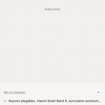
RELACIONADO
Nuevos plegables, Xiaomi Smart Band 9, auriculares premium y mucho más: Xiaomi ya calienta motores para su presentación más importante del año