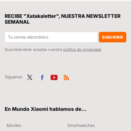
Android Auto 12.4 acaba de desembarcar en tu Xiaomi y ya puedes instalarlo para aprovechar todas las novedades que incluye
Poner la lavadora ahorrando en la factura de la luz: estas son las claves para conseguirlo
RECIBE "Xatakaletter", NUESTRA NEWSLETTER
SEMANAL
Lo nuevo de Xiaomi son dos powerbank para que no te quedes sin batería en los nuevos Redmi Note 14. Hasta 120W de carga, 10.000 mAh y mucho más
¡Larga vida a los palos selfie! Xiaomi se resiste a decirles adiós y acaba de lanzar uno que es mejor que mi trípode profesional
SUSCRIBIR
Suscribiéndote aceptas nuestra
política de privacidad
Síguenos
Twit
Fac
You
RSS
ter
ebo
tub
ok
e
En Mundo Xiaomi hablamos de...
Móviles
Smartwatches