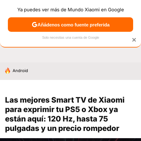
Ya puedes ver más de Mundo Xiaomi en Google
NOTICIAS
MÓVILES
TUTORIALES
OFERTAS
ANÁL
Añádenos como fuente preferida
Solo necesitas una cuenta de Google
×
HOY SE HABLA DE
Android
Las mejores Smart TV de Xiaomi
para exprimir tu PS5 o Xbox ya
están aquí: 120 Hz, hasta 75
pulgadas y un precio rompedor