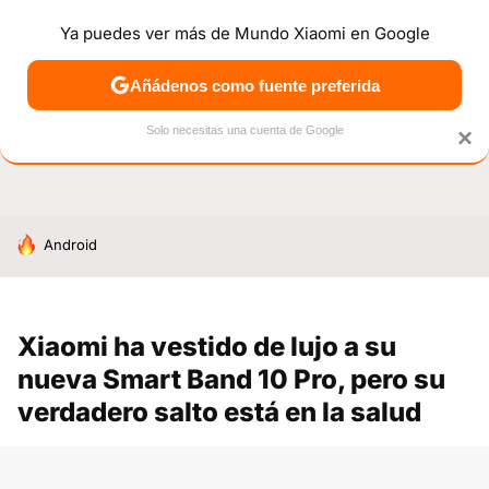
Ya puedes ver más de Mundo Xiaomi en Google
NOTICIAS
MÓVILES
TUTORIALES
OFERTAS
ANÁL
Añádenos como fuente preferida
Solo necesitas una cuenta de Google
×
HOY SE HABLA DE
Android
Xiaomi ha vestido de lujo a su
nueva Smart Band 10 Pro, pero su
verdadero salto está en la salud