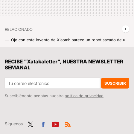
RELACIONADO
Ojo con este invento de Xiaomi: parece un robot sacado de una peli, pero es la Smart Band llevada al extremo
La Xiaomi Smart Band 10 Pro deja de ser un misterio antes de su presentación oficial y sí, sigue teniendo pinta de superventas
El mapa definitivo del eclipse del 12 de agosto: consulta aquí la duración y la previsión en cada municipio de España
RECIBE "Xatakaletter", NUESTRA NEWSLETTER
SEMANAL
Casi 1,4 toneladas encima, una aguja y 135 grados de puro fuego: Xiaomi ha creado una power bank casi indestructible y estas pruebas lo demuestran
Xiaomi se pasa al tamaño XXL con el REDMI Note 17 y sí, también lo hace con una impresionante batería de 8.000 mAh
SUSCRIBIR
Suscribiéndote aceptas nuestra
política de privacidad
Síguenos
Twit
Fac
You
RSS