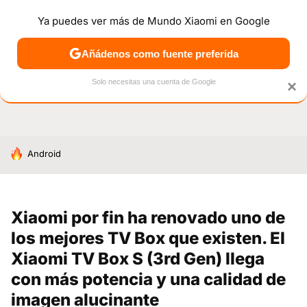
Ya puedes ver más de Mundo Xiaomi en Google
NOTICIAS
MÓVILES
TUTORIALES
OFERTAS
ANÁL
Añádenos como fuente preferida
Solo necesitas una cuenta de Google
×
HOY SE HABLA DE
Android
Xiaomi por fin ha renovado uno de
los mejores TV Box que existen. El
Xiaomi TV Box S (3rd Gen) llega
con más potencia y una calidad de
imagen alucinante