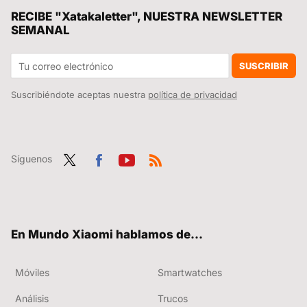
La primavera ha llegado y Leroy Merlin tiene el invento (que no esperabas) para aislar tu terraza del calor con estilo
RECIBE "Xatakaletter", NUESTRA NEWSLETTER
SEMANAL
El último lanzamiento de Xiaomi me ha dejado loco. Una cortina inteligente que puedo abrir y cerrar con mi voz sin tener que mover un dedo
HyperOS 2.2 Global estaba más cerca de lo que pensábamos. Xiaomi ya ha lanzado su primera beta y dentro de muy poco llegará la versión estable
SUSCRIBIR
Suscribiéndote aceptas nuestra
política de privacidad
Síguenos
Twit
Fac
You
RSS
ter
ebo
tub
ok
e
En Mundo Xiaomi hablamos de...
Móviles
Smartwatches
Análisis
Trucos