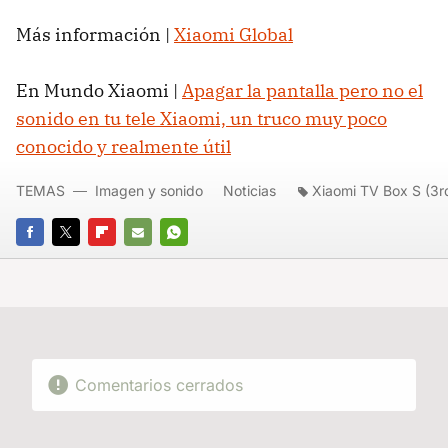
Más información |
Xiaomi Global
En Mundo Xiaomi |
Apagar la pantalla pero no el
sonido en tu tele Xiaomi, un truco muy poco
conocido y realmente útil
TEMAS
Imagen y sonido
Noticias
Xiaomi TV Box S (3r
FACEBOOK
TWITTER
FLIPBOARD
E-
WHATSAPP
MAIL
Comentarios cerrados