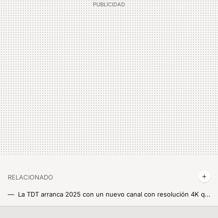
RELACIONADO
La TDT arranca 2025 con un nuevo canal con resolución 4K que está a punto de comenzar a emitir, pero sólo podrás verlo en estas provincias
A lo mejor puedes contratar DIGI TV y no te has dado cuenta. Su enorme lista de canales está ya en 37 provincias