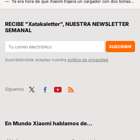
Ya era hora de que Xiaomi trajera un cargador con dos tomas USB: hasta 67W de carga rápida y adiós a elegir qué dispositivo cargar primero
El cargador más bestia de Xiaomi ya está aquí: 90W y tres puertos para mandar al cajón a todos los demás
Los estadios de España quieren llegar a tiempo al Mundial 2030. El problema es quién lo paga
RECIBE "Xatakaletter", NUESTRA NEWSLETTER
SEMANAL
Xiaomi convierte el nuevo Redmi Note 17 en un “mini tablet” con una batería que promete casi tres días de autonomía
La Xiaomi Smart Band 11 ya da sus primeras señales: habrá dos modelos nuevos y alguna sorpresa más
SUSCRIBIR
Suscribiéndote aceptas nuestra
política de privacidad
Síguenos
Twit
Fac
You
RSS
ter
ebo
tub
ok
e
En Mundo Xiaomi hablamos de...