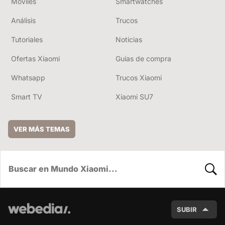
Móviles
Smartwatches
Análisis
Trucos
Tutoriales
Noticias
Ofertas Xiaomi
Guías de compra
Whatsapp
Trucos Xiaomi
Smart TV
Xiaomi SU7
VER MÁS TEMAS
BUSC
SUBIR