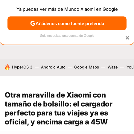
Ya puedes ver más de Mundo Xiaomi en Google
NOTICIAS
MÓVILES
TUTORIALES
OFERTAS
ANÁL
Añádenos como fuente preferida
Solo necesitas una cuenta de Google
×
HOY SE HABLA DE
HyperOS 3
Android Auto
Google Maps
Waze
You
Otra maravilla de Xiaomi con
tamaño de bolsillo: el cargador
perfecto para tus viajes ya es
oficial, y encima carga a 45W