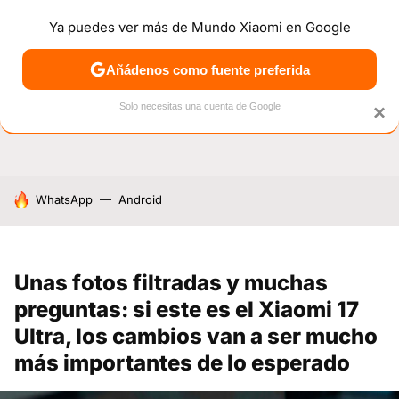
Ya puedes ver más de Mundo Xiaomi en Google
NOTICIAS
MÓVILES
TUTORIALES
OFERTAS
ANÁL
Añádenos como fuente preferida
Solo necesitas una cuenta de Google
×
HOY SE HABLA DE
WhatsApp
Android
Unas fotos filtradas y muchas
preguntas: si este es el Xiaomi 17
Ultra, los cambios van a ser mucho
más importantes de lo esperado