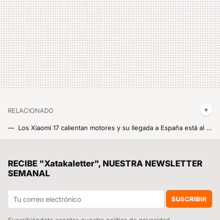
RELACIONADO
Los Xiaomi 17 calientan motores y su llegada a España está al caer: estas son las versiones elegidas y hay sorpresas
Los Xiaomi 17 afinan sus cámaras antes del lanzamiento global, y el salto es mucho más serio de lo que podíamos esperar
Si vas a la playa este verano en México, estas son las playas que Cofepris recomienda evitar
RECIBE "Xatakaletter", NUESTRA NEWSLETTER
SEMANAL
Confirmado: Android 17 se puede instalar desde ya en dos móviles de Xiaomi y pronto llegará la versión 100% estable
Una aguja, 135 grados y casi 1,4 toneladas encima: así ha probado Xiaomi su nueva power bank que parece sacada de Rambo
SUSCRIBIR
Suscribiéndote aceptas nuestra
política de privacidad