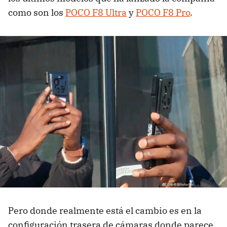
como son los
POCO F8 Ultra
y
POCO F8 Pro
.
Pero donde realmente está el cambio es en la
configuración trasera de cámaras donde parece