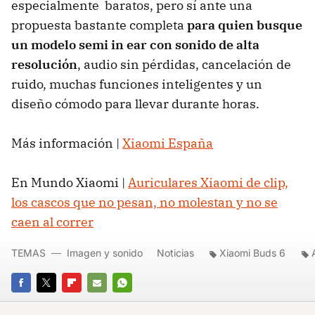
especialmente baratos, pero sí ante una
propuesta bastante completa
para quien busque
un modelo semi in ear con sonido de alta
resolución
, audio sin pérdidas, cancelación de
ruido, muchas funciones inteligentes y un
diseño cómodo para llevar durante horas.
Más información |
Xiaomi España
En Mundo Xiaomi |
Auriculares Xiaomi de clip,
los cascos que no pesan, no molestan y no se
caen al correr
TEMAS
Imagen y sonido
Noticias
Xiaomi Buds 6
FACEBOOK
TWITTER
FLIPBOARD
E-
WHATSAPP