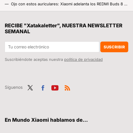
Ojo con estos auriculares: Xiaomi adelanta los REDMI Buds 8 Pro y pintan peligrosamente bien
Los Redmi Buds 8 Pro son oficiales y vienen a humillar a todos sus competidores: el ANC y la calidad de sonido por encima de todo lo demás
Unos científicos españoles quieren salvar al planeta con un plan alocado: rellenar de agua el mar de Aral para capturar CO2
RECIBE "Xatakaletter", NUESTRA NEWSLETTER
SEMANAL
El nuevo ajuste de HyperOS que puede darte unos minutos clave si te roban el móvil: apagarlo ya no será tan sencillo
Este avance de Xiaomi lo cambia todo: sus robots ya pueden diseñar su propio entrenamiento sin intervención humana
SUSCRIBIR
Suscribiéndote aceptas nuestra
política de privacidad
Síguenos
Twit
Fac
You
RSS
ter
ebo
tub
ok
e
En Mundo Xiaomi hablamos de...