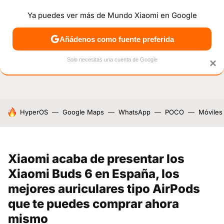
Ya puedes ver más de Mundo Xiaomi en Google
NOTICIAS
MÓVILES
TUTORIALES
OFERTAS
ANÁL
Añádenos como fuente preferida
Solo necesitas una cuenta de Google
×
HOY SE HABLA DE
HyperOS
Google Maps
WhatsApp
POCO
Móviles
Xiaomi acaba de presentar los
Xiaomi Buds 6 en España, los
mejores auriculares tipo AirPods
que te puedes comprar ahora
mismo