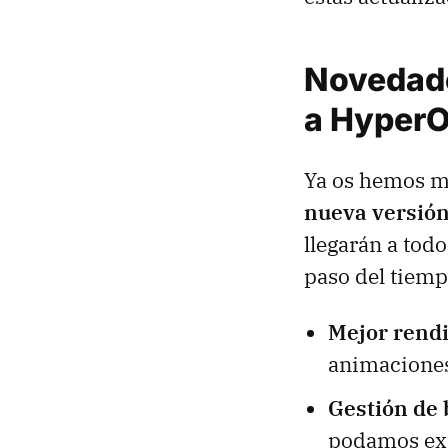
Novedade
a HyperOS
Ya os hemos m
nueva versió
llegarán a todo
paso del tiemp
Mejor rend
animaciones
Gestión de 
podamos ext