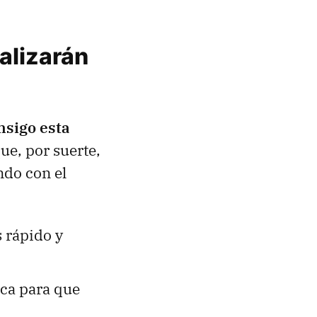
alizarán
nsigo esta
ue, por suerte,
ndo con el
s rápido y
ica para que