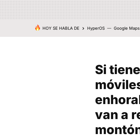
HOY SE HABLA DE
HyperOS
Google Maps
Si tien
móvile
enhora
van a r
montón