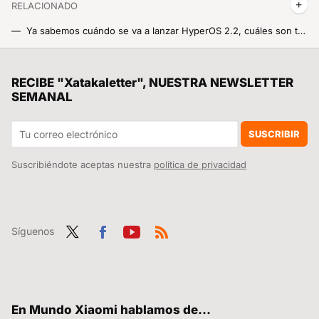
RELACIONADO
Ya sabemos cuándo se va a lanzar HyperOS 2.2, cuáles son todas sus novedades y la lista de los más de 40 móviles Xiaomi que lo van a recibir
Ya sabemos cuáles son los 17 primeros Xiaomi que se van a poder actualizar a HyperOS 2.2. Prepara tu móvil porque la actualización está al caer
España estudia la viabilidad de su primer portaaviones convencional. Podemos esperar sentados
RECIBE "Xatakaletter", NUESTRA NEWSLETTER
SEMANAL
El parche de seguridad del mes de julio ya está aquí para tu Xiaomi: mejoras clave en rendimiento y corrección de vulnerabilidades
Xiaomi prepara un bombazo con el Xiaomi 16 Ultra: la vuelta de la pantalla trasera cerca de convertirse en realidad
SUSCRIBIR
Suscribiéndote aceptas nuestra
política de privacidad
Síguenos
Twit
Fac
You
RSS
ter
ebo
tub
ok
e
En Mundo Xiaomi hablamos de...