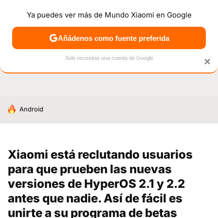
Ya puedes ver más de Mundo Xiaomi en Google
NOTICIAS
MÓVILES
TUTORIALES
OFERTAS
ANÁL
Añádenos como fuente preferida
Solo necesitas una cuenta de Google
×
HOY SE HABLA DE
Android
Xiaomi está reclutando usuarios
para que prueben las nuevas
versiones de HyperOS 2.1 y 2.2
antes que nadie. Así de fácil es
unirte a su programa de betas