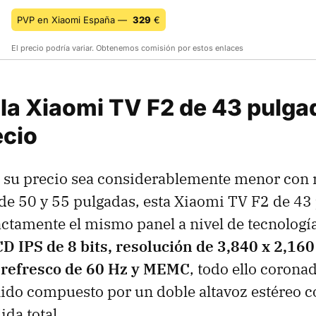
PVP en Xiaomi España —
329
€
El precio podría variar. Obtenemos comisión por estos enlaces
la Xiaomi TV F2 de 43 pulgad
ecio
 su precio sea considerablemente menor con r
de 50 y 55 pulgadas, esta Xiaomi TV F2 de 43
ctamente el mismo panel a nivel de tecnologí
D IPS de 8 bits, resolución de 3,840 x 2,160
 refresco de 60 Hz y MEMC
, todo ello corona
ido compuesto por un doble altavoz estéreo 
ida total.