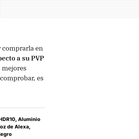
r comprarla en
pecto a su PVP
s mejores
r comprobar, es
 HDR10, Aluminio
Voz de Alexa,
Negro