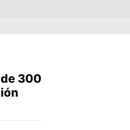
 de 300
sión