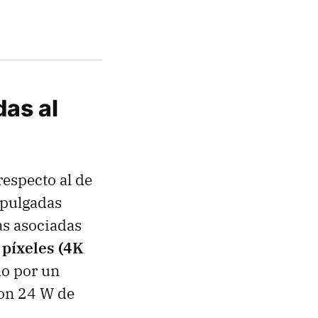
as al
especto al de
 pulgadas
as asociadas
 píxeles (4K
do por un
con 24 W de