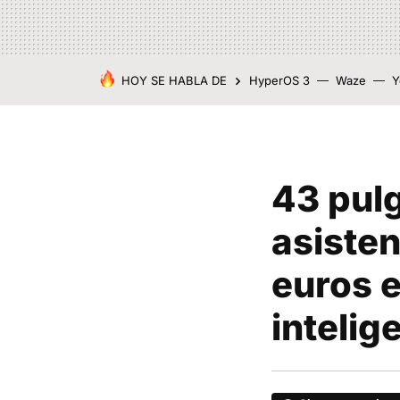
HOY SE HABLA DE
HyperOS 3
Waze
Y
43 pul
asiste
euros e
intelig