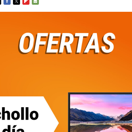
FACEBOOK
TWITTER
FLIPBOARD
E-
MAIL