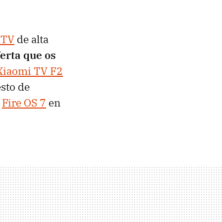
 TV
de alta
ferta que os
Xiaomi TV F2
esto de
o
Fire OS 7
en