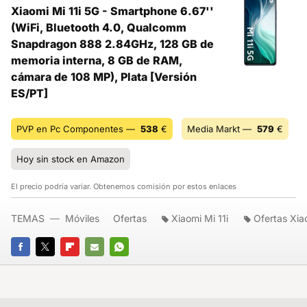
Xiaomi Mi 11i 5G - Smartphone 6.67''
(WiFi, Bluetooth 4.0, Qualcomm
Snapdragon 888 2.84GHz, 128 GB de
memoria interna, 8 GB de RAM,
cámara de 108 MP), Plata [Versión
ES/PT]
PVP en Pc Componentes —
538
€
Media Markt —
579
€
Hoy sin stock en Amazon
El precio podría variar. Obtenemos comisión por estos enlaces
TEMAS
Móviles
Ofertas
Xiaomi Mi 11i
Ofertas Xia
FACEBOOK
TWITTER
FLIPBOARD
E-
WHATSAPP
MAIL