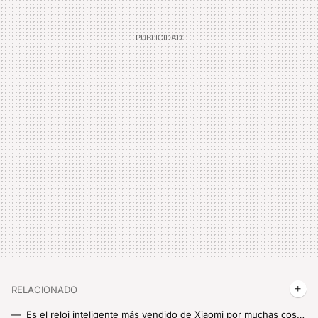
RELACIONADO
Es el reloj inteligente más vendido de Xiaomi por muchas cosas, pero también por el precio. Y aquí tienes un código de descuento para AliExpress