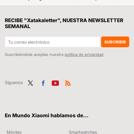
Solo hoy, no logro decidirme entre estos dos modelos del Redmi Note 13 con más de 100 euros de descuento por tiempo limitadísimo
Si la pregunta es cuánto dinero existe en el mundo por persona, este revelador gráfico tiene la respuesta
RECIBE "Xatakaletter", NUESTRA NEWSLETTER
SEMANAL
El descuentazo de la semana Xiaomi digno del Black Friday. El Xiaomi Vacuum S10+ de casi 500 euros a menos de 200
Si se te rompe tu móvil Xiaomi y quieres evitar que te tanguen con la reparación, ten a mano estos precios oficiales siempre
SUSCRIBIR
Suscribiéndote aceptas nuestra
política de privacidad
Síguenos
Twit
Fac
You
RSS
ter
ebo
tub
ok
e
En Mundo Xiaomi hablamos de...
Móviles
Smartwatches