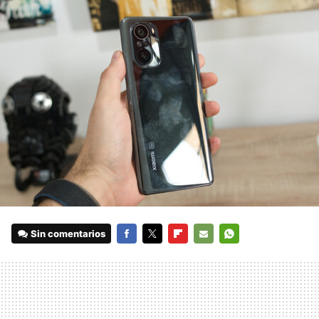
Sin comentarios
FACEBOOK
TWITTER
FLIPBOARD
E-
WHATSAPP
MAIL