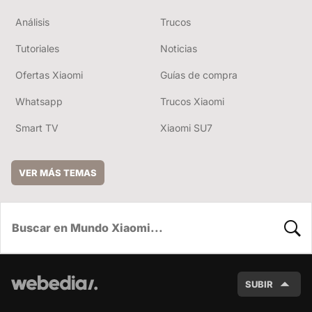
Análisis
Trucos
Tutoriales
Noticias
Ofertas Xiaomi
Guías de compra
Whatsapp
Trucos Xiaomi
Smart TV
Xiaomi SU7
VER MÁS TEMAS
BUSC
SUBIR