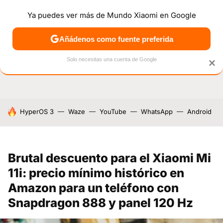
Ya puedes ver más de Mundo Xiaomi en Google
NOTICIAS
MÓVILES
TUTORIALES
OFERTAS
ANÁL
Añádenos como fuente preferida
Solo necesitas una cuenta de Google
×
HOY SE HABLA DE
HyperOS 3
Waze
YouTube
WhatsApp
Android
Brutal descuento para el Xiaomi Mi
11i: precio mínimo histórico en
Amazon para un teléfono con
Snapdragon 888 y panel 120 Hz