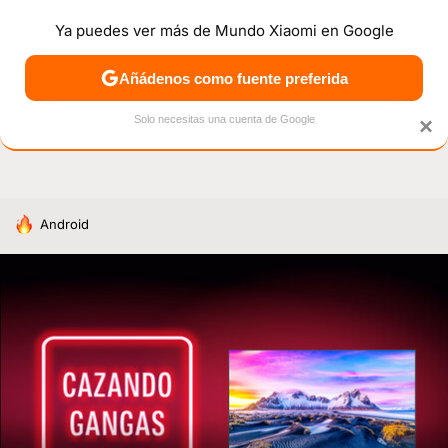
Ya puedes ver más de Mundo Xiaomi en Google
NOTICIAS
MÓVILES
TUTORIALES
OFERTAS
ANÁL
Añádenos como fuente preferida
Solo necesitas una cuenta de Google
×
HOY SE HABLA DE
Android