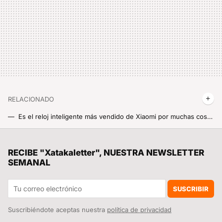
RELACIONADO
Es el reloj inteligente más vendido de Xiaomi por muchas cosas, pero también por el precio. Y aquí tienes un código de descuento para AliExpress
Solo hoy, no logro decidirme entre estos dos modelos del Redmi Note 13 con más de 100 euros de descuento por tiempo limitadísimo
Ante la tendencia a hacer los teléfonos más finos, estos fabricantes apuestan por algo muy diferente: los “tocho-teléfonos”
RECIBE "Xatakaletter", NUESTRA NEWSLETTER
SEMANAL
El descuentazo de la semana Xiaomi digno del Black Friday. El Xiaomi Vacuum S10+ de casi 500 euros a menos de 200
Estrena microondas por lo que te costaría una sandwichera, el descuentazo del Xiaomi Microwave Oven a mitad de precio
SUSCRIBIR
Suscribiéndote aceptas nuestra
política de privacidad