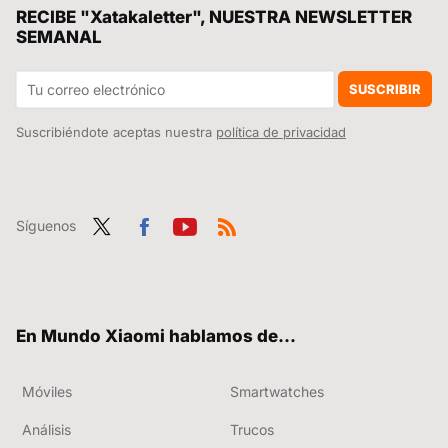
Si la pregunta es cuánto dinero existe en el mundo por persona, este revelador gráfico tiene la respuesta
RECIBE "Xatakaletter", NUESTRA NEWSLETTER
SEMANAL
El descuentazo de la semana Xiaomi digno del Black Friday. El Xiaomi Vacuum S10+ de casi 500 euros a menos de 200
Si se te rompe tu móvil Xiaomi y quieres evitar que te tanguen con la reparación, ten a mano estos precios oficiales siempre
SUSCRIBIR
Suscribiéndote aceptas nuestra
política de privacidad
Síguenos
Twit
Fac
You
RSS
ter
ebo
tub
ok
e
En Mundo Xiaomi hablamos de...
Móviles
Smartwatches
Análisis
Trucos