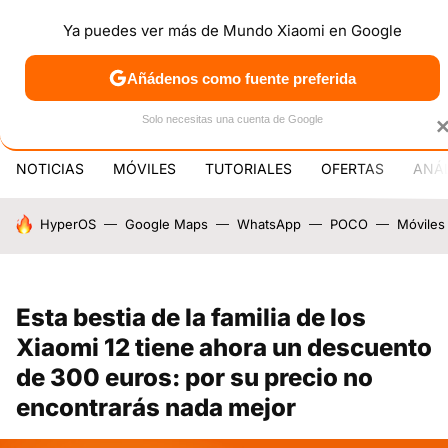
Ya puedes ver más de Mundo Xiaomi en Google
MENÚ
NUEVO
Añádenos como fuente preferida
PATROCINA
Solo necesitas una cuenta de Google
NOTICIAS
MÓVILES
TUTORIALES
OFERTAS
ANÁL
HOY SE HABLA DE
HyperOS
Google Maps
WhatsApp
POCO
Móviles
Esta bestia de la familia de los
Xiaomi 12 tiene ahora un descuento
de 300 euros: por su precio no
encontrarás nada mejor