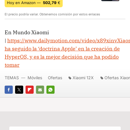
Hoy en Amazon —
502,79
€
El precio podría variar. Obtenemos comisión por estos enlaces
En Mundo Xiaomi
|
https://www.dailymotion.com/video/x89xinv
Xiao
ha seguido la ‘doctrina Apple’ en la creación de
HyperOS, y es la mejor decisión que ha podido
tomar
TEMAS
Móviles
Ofertas
Xiaomi 12X
Ofertas Xiao
FACEBOOK
TWITTER
FLIPBOARD
E-
WHATSAPP
MAIL