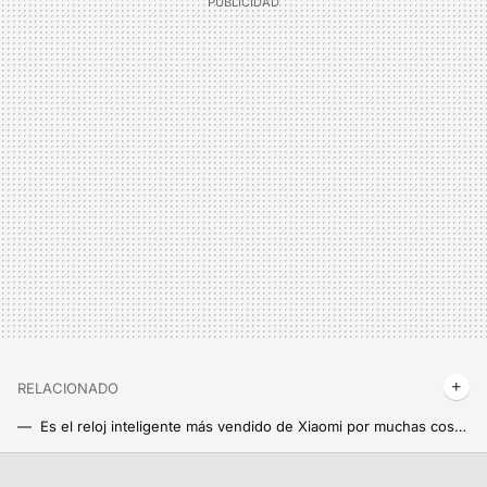
RELACIONADO
Es el reloj inteligente más vendido de Xiaomi por muchas cosas, pero también por el precio. Y aquí tienes un código de descuento para AliExpress
Solo hoy, no logro decidirme entre estos dos modelos del Redmi Note 13 con más de 100 euros de descuento por tiempo limitadísimo