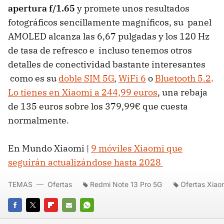
apertura f/1.65
y promete unos resultados
fotográficos sencillamente magníficos, su panel
AMOLED alcanza las 6,67 pulgadas y los 120 Hz
de tasa de refresco e incluso tenemos otros
detalles de conectividad bastante interesantes
como es su
doble SIM 5G
,
WiFi 6
o
Bluetooth 5.2
.
Lo tienes en Xiaomi a 244,99 euros
, una rebaja
de 135 euros sobre los 379,99€ que cuesta
normalmente.
En Mundo Xiaomi |
9 móviles Xiaomi que
seguirán actualizándose hasta 2028
TEMAS
Ofertas
Redmi Note 13 Pro 5G
Ofertas Xiao
FACEBOOK
TWITTER
FLIPBOARD
E-
WHATSAPP