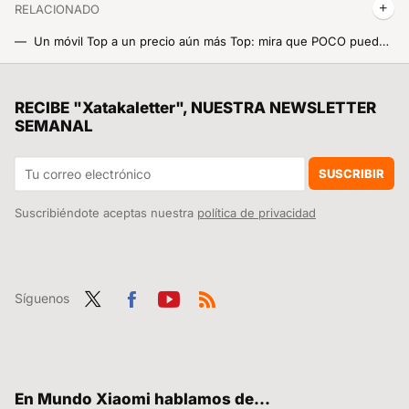
RELACIONADO
Un móvil Top a un precio aún más Top: mira que POCO puedes llevarte por menos de 200 euros con este descuentazo
Un descuentazo más grande que hasta el Black Friday: 700 euros menos por este Xiaomi 13 Pro, un tope de gama a mitad de precio literal
'Mickey 17' es la nueva película de ciencia ficción distópica que lidera la taquilla. El problema es que no lo suficiente
RECIBE "Xatakaletter", NUESTRA NEWSLETTER
SEMANAL
El descuentazo de la semana Xiaomi digno del Black Friday. El Xiaomi Vacuum S10+ de casi 500 euros a menos de 200
Estrena microondas por lo que te costaría una sandwichera, el descuentazo del Xiaomi Microwave Oven a mitad de precio
SUSCRIBIR
Suscribiéndote aceptas nuestra
política de privacidad
Síguenos
Twit
Fac
You
RSS
ter
ebo
tub
ok
e
En Mundo Xiaomi hablamos de...