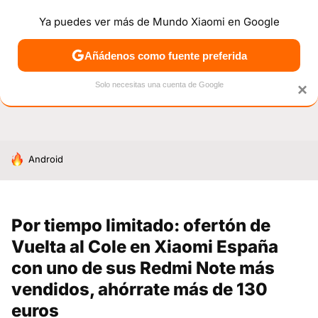
Ya puedes ver más de Mundo Xiaomi en Google
NOTICIAS
MÓVILES
TUTORIALES
OFERTAS
ANÁL
Añádenos como fuente preferida
Solo necesitas una cuenta de Google
×
HOY SE HABLA DE
Android
Por tiempo limitado: ofertón de
Vuelta al Cole en Xiaomi España
con uno de sus Redmi Note más
vendidos, ahórrate más de 130
euros