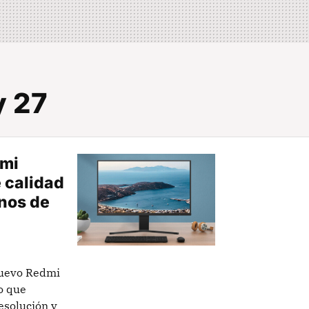
y 27
omi
 calidad
nos de
nuevo Redmi
o que
esolución y