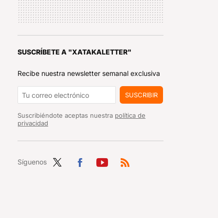
SUSCRÍBETE A "XATAKALETTER"
Recibe nuestra newsletter semanal exclusiva
SUSCRIBIR
Suscribiéndote aceptas nuestra
política de
privacidad
Síguenos
Twit
Fac
You
RSS
ter
ebo
tub
ok
e