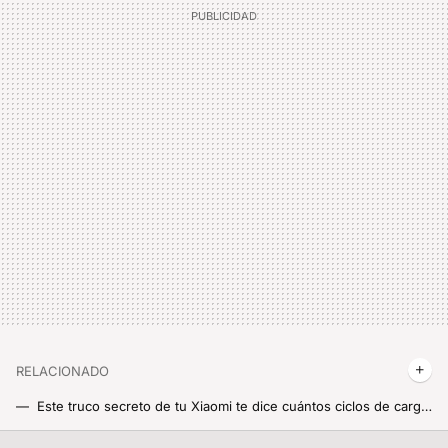
RELACIONADO
Este truco secreto de tu Xiaomi te dice cuántos ciclos de carga lleva la batería de tu móvil
Tu Xiaomi sabe qué aplicaciones gastan más datos en tiempo real, y con esta función oculta lo vas a poder saber tú