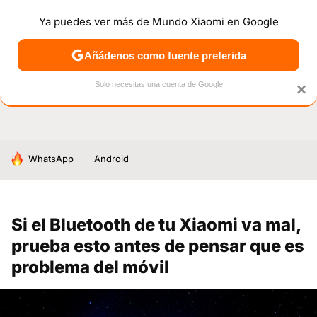
Ya puedes ver más de Mundo Xiaomi en Google
NOTICIAS
MÓVILES
TUTORIALES
OFERTAS
ANÁL
Añádenos como fuente preferida
Solo necesitas una cuenta de Google
×
HOY SE HABLA DE
WhatsApp
Android
Si el Bluetooth de tu Xiaomi va mal,
prueba esto antes de pensar que es
problema del móvil