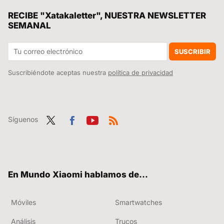
El mapa definitivo del viaje de Ulises en 'La Odisea:' la película de Christopher Nolan, explicada de forma interactiva
RECIBE "Xatakaletter", NUESTRA NEWSLETTER
SEMANAL
Es un ajuste de HyperOS muy útil para estar siempre online, pero he preferido quitarlo para evitar que me vuelen los datos
Lu Weibing lo confirma: el Xiaomi 18 montará de nuevo la innovación más original que Xiaomi ha metido en un móvil en 2025
SUSCRIBIR
Suscribiéndote aceptas nuestra
política de privacidad
Síguenos
Twit
Fac
You
RSS
ter
ebo
tub
ok
e
En Mundo Xiaomi hablamos de...
Móviles
Smartwatches
Análisis
Trucos